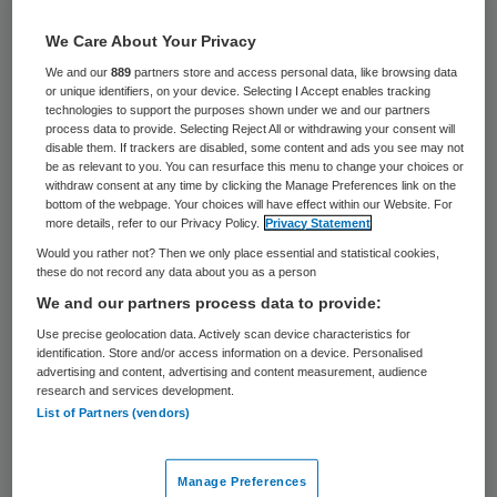
29 keer gelezen
We Care About Your Privacy
De collectief gefinancierde zorgkosten in
We and our
889
partners store and access personal data, like browsing data
or unique identifiers, on your device. Selecting I Accept enables tracking
Amsterdam bedragen 2017 euro per
technologies to support the purposes shown under we and our partners
process data to provide. Selecting Reject All or withdrawing your consent will
inwoner in plaats van ruim 2800 euro. Dit
disable them. If trackers are disabled, some content and ads you see may not
meldt Vektis in een gecorrigeerde versie
be as relevant to you. You can resurface this menu to change your choices or
withdraw consent at any time by clicking the Manage Preferences link on the
van de Zorgthermometer.
bottom of the webpage. Your choices will have effect within our Website. For
more details, refer to our Privacy Policy.
Privacy Statement
Uit de
gecorrigeerde cijfers
blijkt dat de
Would you rather not? Then we only place essential and statistical cookies,
these do not record any data about you as a person
zorgkosten in Amsterdam iets lager liggen
We and our partners process data to provide:
dan in Rotterdam en Den Haag, waar de
Use precise geolocation data. Actively scan device characteristics for
zorgkosten respectievelijk 2168 en 2117
identification. Store and/or access information on a device. Personalised
advertising and content, advertising and content measurement, audience
euro per inwoner bedragen bij een landelijk
research and services development.
List of Partners (vendors)
gemiddelde van 1975 euro. Wel scoort
Amsterdam met bijna 300 euro per inwoner
Manage Preferences
nog steeds relatief hoog qua
kosten voor