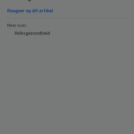
Reageer op dit artikel
Meer over:
Volksgezondheid
Primary
Sidebar