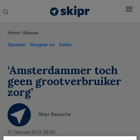
Search
this
Secondary
website
Sidebar
Home
›
Nieuws
Opslaan
Reageer nu
Delen
‘Amsterdammer toch
geen grootverbruiker
zorg’
Skipr Redactie
27 februari 2013
,
08:00