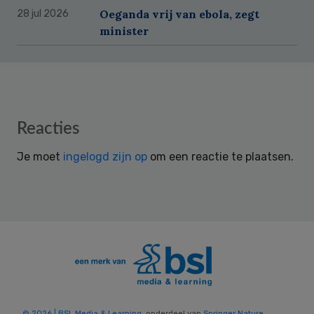
Oeganda vrij van ebola, zegt
28 jul 2026
minister
Reader
Reacties
Interactions
Je moet
ingelogd zijn op
om een reactie te plaatsen.
© 2026 | BSL Media & Learning
, onderdeel van
Springer Nature