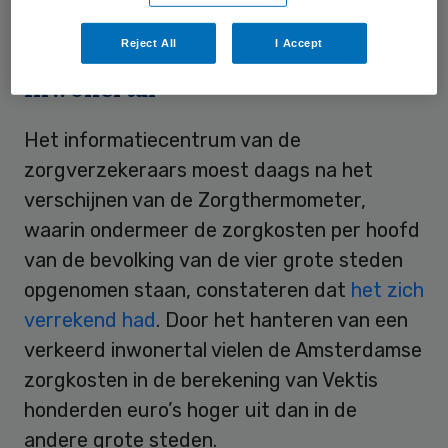
de geestelijke gezondheidszorg
.
Reject All
I Accept
Inwonertal
Het informatiecentrum van de
zorgverzekeraars moest daags na het
verschijnen van de Zorgthermometer,
waarin ondermeer de zorgkosten per hoofd
van de bevolking van de vier grote steden
opgenomen staan, constateren dat
het zich
verrekend had
. Door het hanteren van een
verkeerd inwonertal vielen de Amsterdamse
zorgkosten in de berekening van Vektis
honderden euro’s hoger uit dan in de
andere grote steden.