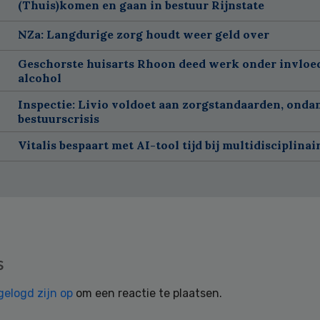
(Thuis)komen en gaan in bestuur Rijnstate
NZa: Langdurige zorg houdt weer geld over
Geschorste huisarts Rhoon deed werk onder invloe
alcohol
Inspectie: Livio voldoet aan zorgstandaarden, onda
bestuurscrisis
Vitalis bespaart met AI-tool tijd bij multidisciplinai
s
gelogd zijn op
om een reactie te plaatsen.