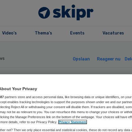
Video’s
Thema’s
Events
Vacatures
ws
Opslaan
Reageer nu
Del
gela Verbeeten
About Your Privacy
887
partners store and access personal data, like browsing data or unique identifiers, on your
orzitter KNOV
Accept enables tracking technologies to support the purposes shown under we and our partne
electing Reject All or withdrawing your consent will disable them. If trackers are disabled, so
may not be as relevant to you. You can resurface this menu to change your choices or withd
licking the Manage Preferences link on the bottom of the webpage. Your choices will have eff
more details, refer to our Privacy Policy.
Privacy Statement
her not? Then we only place essential and statistical cookies, these do not record any data