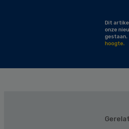
Secondary
Sidebar
Dit artike
onze nie
gestaan.
hoogte.
Gerela