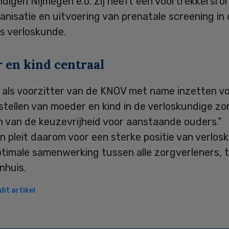
digen Nijmegen e.o. Zij heeft een voortrekkersrol
ganisatie en uitvoering van prenatale screening in
ns verloskunde.
 en kind centraal
ij als voorzitter van de
KNOV
met name inzetten vo
stellen van moeder en kind in de verloskundige zo
 van de keuzevrijheid voor aanstaande ouders.”
 pleit daarom voor een sterke positie van verlos
timale samenwerking tussen alle zorgverleners, t
nhuis.
it artikel