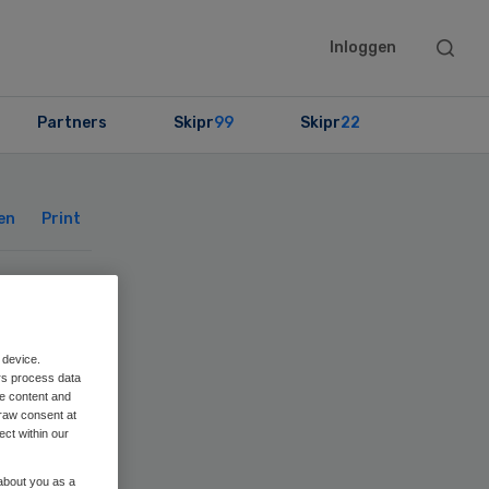
Searc
Inloggen
this
websit
Partners
Skipr
99
Skipr
22
Primary
Sidebar
en
Print
 device.
rs process data
me content and
raw consent at
ect within our
 about you as a