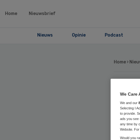
Home
Nieuwsbrief
Nieuws
Opinie
Podcast
Home
›
Nieu
An
We Care 
We and our
vo
Selecting I 
to provide. S
ads you see 
any time by c
Website. For 
Would you rat