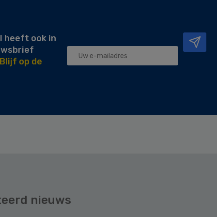
l heeft ook in
uwsbrief
Blijf op de
teerd nieuws