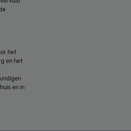
 vervuld
 de
or het
rg en het
kundigen
huis en in