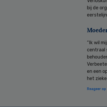
Verloskun
bij de or
eerstelij
Moeder
“Ik wil m
centraal 
behouden
Verbeeten
en een op
het zieke
Reageer op d