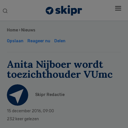
Search
this
Secondary
website
Sidebar
Home
›
Nieuws
Opslaan
Reageer nu
Delen
Anita Nijboer wordt
toezichthouder VUmc
Skipr Redactie
15 december 2016
,
09:00
232 keer gelezen