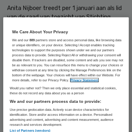
Anita Nijboer treedt per 1 januari aan als lid
van de raad van toezicht van Stichting
VUmc. Zij vervangt Herman Dijkhuizen en
We Care About Your Privacy
zal deel uitmaken van de audit- en
We and our
889
partners store and access personal data, like browsing data
huisvestingscommissie.
or unique identifiers, on your device. Selecting I Accept enables tracking
technologies to support the purposes shown under we and our partners
process data to provide. Selecting Reject All or withdrawing your consent will
Dit meldt VUmc op haar website
. Dijkhuizen
disable them. If trackers are disabled, some content and ads you see may not
be as relevant to you. You can resurface this menu to change your choices or
stopt vanwege een combinatie van functie
withdraw consent at any time by clicking the Manage Preferences link on the
elders. De raad van toezicht bestaat naast
bottom of the webpage. Your choices will have effect within our Website. For
more details, refer to our Privacy Policy.
Privacy Statement
Nijboer straks uit voorzitter Willem
Would you rather not? Then we only place essential and statistical cookies,
Geerlings en leden Jacqueline Rijsdijk, Jan
these do not record any data about you as a person
Louis Burggraaf en Eduard Klasen.
We and our partners process data to provide:
Use precise geolocation data. Actively scan device characteristics for
identification. Store and/or access information on a device. Personalised
Fusie
advertising and content, advertising and content measurement, audience
research and services development.
List of Partners (vendors)