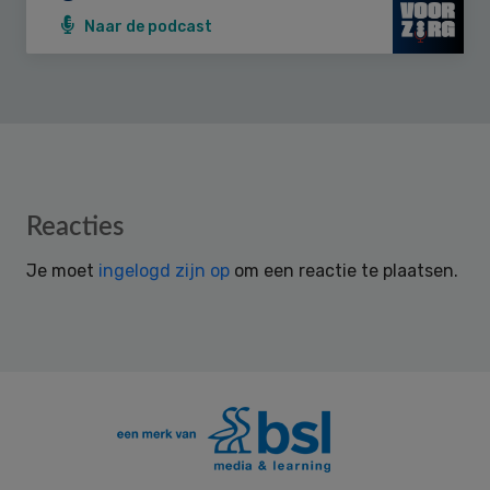
Naar de podcast
Reader
Reacties
Interactions
Je moet
ingelogd zijn op
om een reactie te plaatsen.