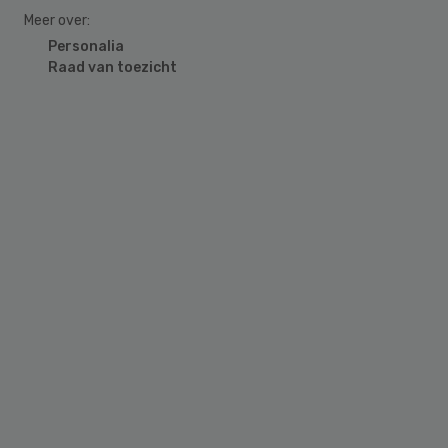
Meer over:
Personalia
Raad van toezicht
Primary
Sidebar