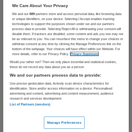
49 keer gelezen
We Care About Your Privacy
We and our
889
partners store and access personal data, like browsing data
Anne-Marie Laeven-De Boer MPM is op 1
or unique identifiers, on your device. Selecting I Accept enables tracking
technologies to support the purposes shown under we and our partners
december 2016 in dienst getreden van
process data to provide. Selecting Reject All or withdrawing your consent will
disable them. If trackers are disabled, some content and ads you see may not
adviesbureau Berenschot. Ze was er al
be as relevant to you. You can resurface this menu to change your choices or
werkzaam van 2005 tot 2009.
withdraw consent at any time by clicking the Manage Preferences link on the
bottom of the webpage. Your choices will have effect within our Website. For
more details, refer to our Privacy Policy.
Privacy Statement
De afgelopen jaren is Anne-Marie Laeven
Would you rather not? Then we only place essential and statistical cookies,
grotendeels werkzaam geweest bij het
these do not record any data about you as a person
We and our partners process data to provide:
UMC Utrecht waar zij verantwoordelijk was
Use precise geolocation data. Actively scan device characteristics for
voor de bedrijfsvoering van de divisie
identification. Store and/or access information on a device. Personalised
Kinderen, Wilhelmina Kinderziekenhuis en
advertising and content, advertising and content measurement, audience
research and services development.
het Juliuscentrum voor
List of Partners (vendors)
eerstelijnsgeneeskunde en
gezondheidswetenschappen. Sinds maart
Manage Preferences
jongstleden was ze lid van de raad van