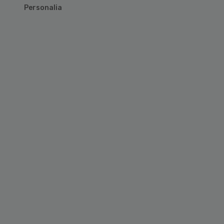
Personalia
Primary
Sidebar