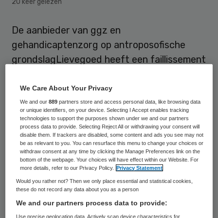
20 keer gelezen
De aanbieder van ggz en
gehandicaptenzorg op antroposofische
grondslagLievegoed heeft een faillissement
weten af te wenden. Dat meldt het FD op
basis van een brief van het bestuur aan de
We Care About Your Privacy
ouders van cliënten.
We and our
889
partners store and access personal data, like browsing data
or unique identifiers, on your device. Selecting I Accept enables tracking
technologies to support the purposes shown under we and our partners
Medio juni berichtte FD over grote
process data to provide. Selecting Reject All or withdrawing your consent will
disable them. If trackers are disabled, some content and ads you see may not
financiële problemen bij
Lievegoed,
dat een
be as relevant to you. You can resurface this menu to change your choices or
withdraw consent at any time by clicking the Manage Preferences link on the
kleine veertig locaties heeft in met name de
bottom of the webpage. Your choices will have effect within our Website. For
more details, refer to our Privacy Policy.
Privacy Statement
Randstad. Met name de
liquiditeitspositie
Would you rather not? Then we only place essential and statistical cookies,
zou penibel
zijn. Door onder meer
these do not record any data about you as a person
investeringen in renovatie van vastgoed
We and our partners process data to provide:
was de kasstroom bijna zes miljoen euro
Use precise geolocation data. Actively scan device characteristics for