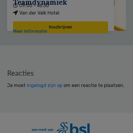
Teamdynamiek
09:00 - 16:30
Van der Valk Hotel
Inschrijven
Meer informatie
Reader
Reacties
Interactions
Je moet
ingelogd zijn op
om een reactie te plaatsen.