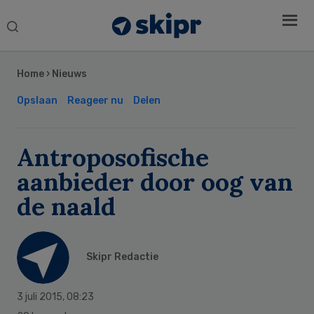
Search
this
Secondary
website
Sidebar
Home
›
Nieuws
Opslaan
Reageer nu
Delen
Antroposofische
aanbieder door oog van
de naald
Skipr Redactie
3 juli 2015
,
08:23