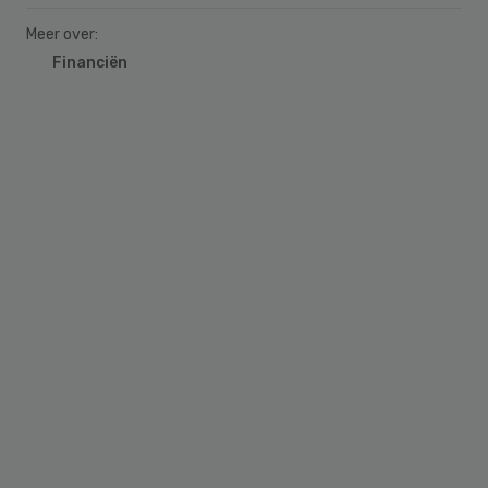
Meer over:
Financiën
Primary
Sidebar