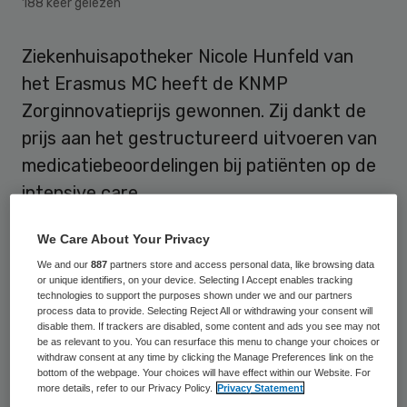
188 keer gelezen
Ziekenhuisapotheker Nicole Hunfeld van
het Erasmus MC heeft de KNMP
Zorginnovatieprijs gewonnen. Zij dankt de
prijs aan het gestructureerd uitvoeren van
medicatiebeoordelingen bij patiënten op de
intensive care.
Innovatief aan dit project is dat de
We Care About Your Privacy
apotheker samen met de artsen de ronde
We and our
887
partners store and access personal data, like browsing data
or unique identifiers, on your device. Selecting I Accept enables tracking
doet op de intensive care. KNMP-voorzitter
technologies to support the purposes shown under we and our partners
process data to provide. Selecting Reject All or withdrawing your consent will
Jan Smits reikt de prijs dinsdag uit tijdens
disable them. If trackers are disabled, some content and ads you see may not
de KNMP wetenschapsdag in het Beatrix
be as relevant to you. You can resurface this menu to change your choices or
withdraw consent at any time by clicking the Manage Preferences link on the
theater in Utrecht. Aan de prijs is een
bottom of the webpage. Your choices will have effect within our Website. For
more details, refer to our Privacy Policy.
Privacy Statement
bedrag van 5.000 euro verbonden.