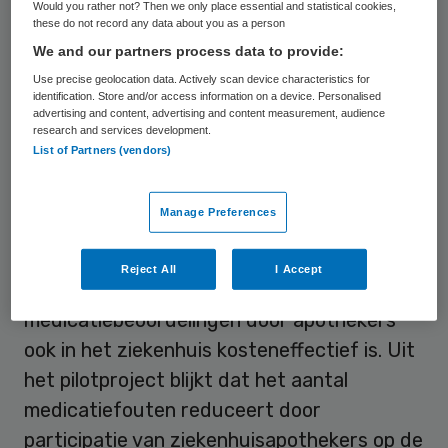
Would you rather not? Then we only place essential and statistical cookies,
these do not record any data about you as a person
Minder medicatiefouten
We and our partners process data to provide:
Use precise geolocation data. Actively scan device characteristics for
identification. Store and/or access information on a device. Personalised
KNMP kent dit initiatief de
KNMP
advertising and content, advertising and content measurement, audience
research and services development.
Zorginnovatieprijs
toe, omdat er een
List of Partners (vendors)
duidelijk bijdrage wordt geleverd aan het
veilig, effectief en doelmatig gebruik van
Manage Preferences
medicijnen bij belangrijke risicogroepen.
Bovendien toont het aan dat
Reject All
I Accept
geprotocolleerde uitvoering van
medicatiebeoordelingen door apothekers
ook in het ziekenhuis kosteneffectief is. Uit
het pilotproject blijkt dat het aantal
medicatiefouten reduceert door
participatie van ziekenhuisapothekers op de