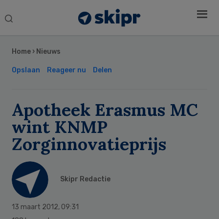
Search
this
Secondary
website
Sidebar
Home
›
Nieuws
Opslaan
Reageer nu
Delen
Apotheek Erasmus MC
wint KNMP
Zorginnovatieprijs
Skipr Redactie
13 maart 2012
,
09:31