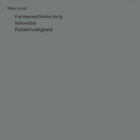
Meer over:
Farmaceutische zorg
Innovatie
Patiëntveiligheid
Primary
Sidebar