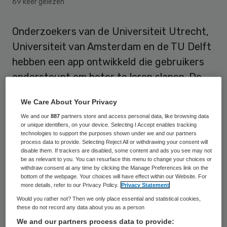
69 keer gelezen
Onderzoekers van de Universiteit Utrecht,
Universiteit van Amsterdam en de TU Delft
hebben een app ontwikkeld die gebruikers
ondersteunt om beter te leren slapen. De
hulp is vergelijkbaar met persoonlijke
We Care About Your Privacy
coaching via whatsapp.
We and our
887
partners store and access personal data, like browsing data
or unique identifiers, on your device. Selecting I Accept enables tracking
Er is al veel technische slaapondersteuning,
technologies to support the purposes shown under we and our partners
process data to provide. Selecting Reject All or withdrawing your consent will
maar veel mensen maken de virtuele
disable them. If trackers are disabled, some content and ads you see may not
be as relevant to you. You can resurface this menu to change your choices or
therapieën niet af, stelt de Universiteit
withdraw consent at any time by clicking the Manage Preferences link on the
Utrecht in een
persbericht
. De behandeling
bottom of the webpage. Your choices will have effect within our Website. For
more details, refer to our Privacy Policy.
Privacy Statement
met de app bestaat uit een
Would you rather not? Then we only place essential and statistical cookies,
trainingsprogramma van zes weken.
these do not record any data about you as a person
We and our partners process data to provide: