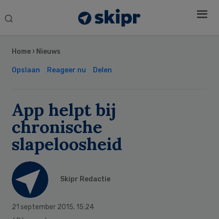
Search
this
Secondary
website
Sidebar
Home
›
Nieuws
Opslaan
Reageer nu
Delen
App helpt bij
chronische
slapeloosheid
Skipr Redactie
21 september 2015
,
15:24