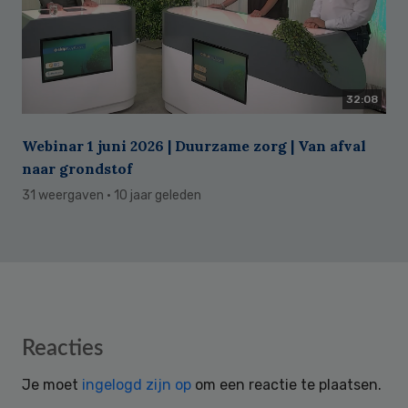
32:08
Webinar 1 juni 2026 | Duurzame zorg | Van afval
naar grondstof
31 weergaven
· 10 jaar geleden
Reader
Reacties
Interactions
Je moet
ingelogd zijn op
om een reactie te plaatsen.