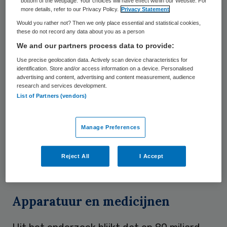
bottom of the webpage. Your choices will have effect within our Website. For
hoogste winst in de zorgsector.
more details, refer to our Privacy Policy.
Privacy Statement
Farmaceuten en financiële dienstverleners
Would you rather not? Then we only place essential and statistical cookies,
these do not record any data about you as a person
halen echter de hoogste winstpercentages.
We and our partners process data to provide:
Dat stelt bureau Gupta Strategist op basis
Use precise geolocation data. Actively scan device characteristics for
van eigen onderzoek.
identification. Store and/or access information on a device. Personalised
advertising and content, advertising and content measurement, audience
research and services development.
Gupta Strategists analyseerde
de
List of Partners (vendors)
jaarverslagen over 2015 binnen alle
deelsectoren van de zorg, inclusief die van
Manage Preferences
toeleveranciers zoals ICT-bedrijven,
farmaceutische bedrijven en financiële
Reject All
I Accept
dienstverleners.
Apparatuur en medicijnen