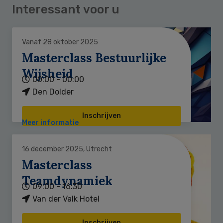
Interessant voor u
Vanaf 28 oktober 2025
Masterclass Bestuurlijke
Wijsheid
00:00 - 00:00
Den Dolder
Inschrijven
Meer informatie
16 december 2025, Utrecht
Masterclass
Teamdynamiek
09:00 - 16:30
Van der Valk Hotel
Inschrijven