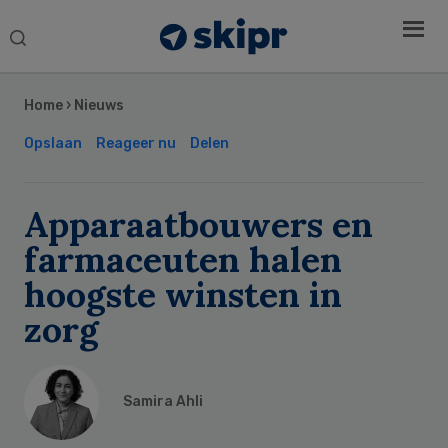
Search
this
Secondary
website
Sidebar
Home
›
Nieuws
Opslaan
Reageer nu
Delen
Apparaatbouwers en
farmaceuten halen
hoogste winsten in
zorg
Samira Ahli