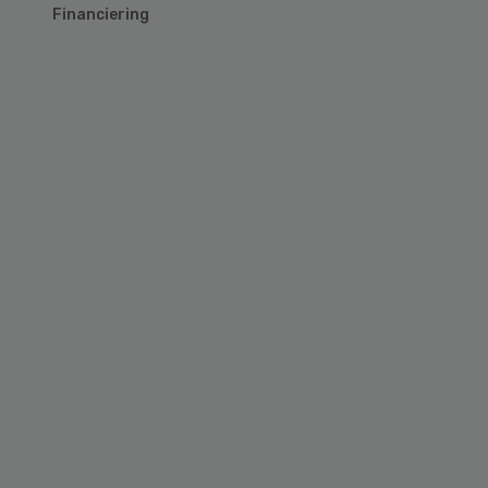
Financiering
Primary
Sidebar