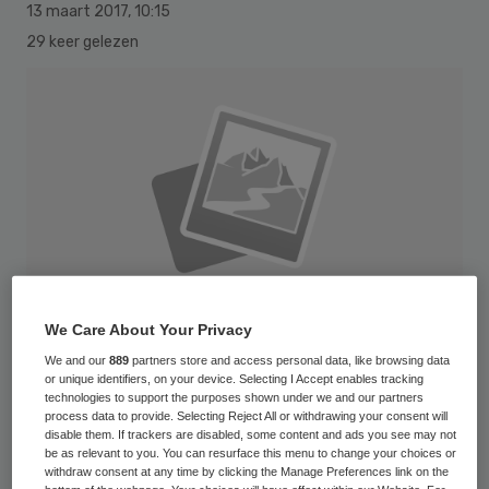
13 maart 2017
,
10:15
29 keer gelezen
We Care About Your Privacy
We and our
889
partners store and access personal data, like browsing data
or unique identifiers, on your device. Selecting I Accept enables tracking
technologies to support the purposes shown under we and our partners
process data to provide. Selecting Reject All or withdrawing your consent will
De fabrikanten van medische apparatuur en
disable them. If trackers are disabled, some content and ads you see may not
be as relevant to you. You can resurface this menu to change your choices or
hulpmiddelen behalen in absolute zin de
withdraw consent at any time by clicking the Manage Preferences link on the