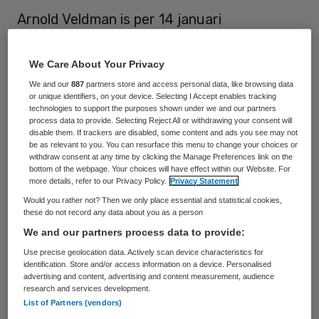
Arnold Veldman is per 14 januari
toegetreden als lid van de raad van
toezicht van Stichting BerneZorg te
We Care About Your Privacy
Heeswijk. Veldman volgt Ad Kluijtmans op
We and our
887
partners store and access personal data, like browsing data
or unique identifiers, on your device. Selecting I Accept enables tracking
die sinds 1999 lid is van de raad. Hij is niet
technologies to support the purposes shown under we and our partners
process data to provide. Selecting Reject All or withdrawing your consent will
meer herkiesbaar.
disable them. If trackers are disabled, some content and ads you see may not
be as relevant to you. You can resurface this menu to change your choices or
withdraw consent at any time by clicking the Manage Preferences link on the
Veldman werkt als economisch directeur bij
bottom of the webpage. Your choices will have effect within our Website. For
Haegens International B.V.
more details, refer to our Privacy Policy.
Privacy Statement
Would you rather not? Then we only place essential and statistical cookies,
Vicevoorzitter Yvonne. Bouwman-Bakker is
these do not record any data about you as a person
herbenoemd voor een periode van vier jaar.
We and our partners process data to provide:
Use precise geolocation data. Actively scan device characteristics for
De twee leden Mieke van Huijgevoort en
identification. Store and/or access information on a device. Personalised
advertising and content, advertising and content measurement, audience
Arie Verdijk hebben zich niet herkiesbaar
research and services development.
gesteld. Beiden vier jaar lid geweest van de
List of Partners (vendors)