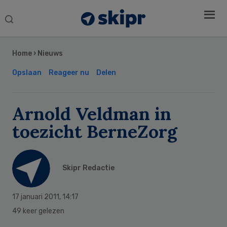
Search
this
Secondary
website
Sidebar
Home
›
Nieuws
Opslaan
Reageer nu
Delen
Arnold Veldman in
toezicht BerneZorg
Skipr Redactie
17 januari 2011
,
14:17
49 keer gelezen