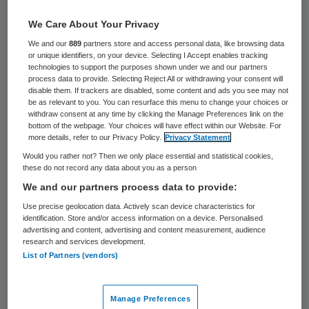
In de strafzaak rond de moord op een
We Care About Your Privacy
weduwe in Zwolle heeft een schouwarts
We and our
889
partners store and access personal data, like browsing data
or unique identifiers, on your device. Selecting I Accept enables tracking
meineed gepleegd. Die beschuldiging uitte
technologies to support the purposes shown under we and our partners
het Openbaar Ministerie donderdag in de
process data to provide. Selecting Reject All or withdrawing your consent will
disable them. If trackers are disabled, some content and ads you see may not
rechtbank.
be as relevant to you. You can resurface this menu to change your choices or
withdraw consent at any time by clicking the Manage Preferences link on the
bottom of the webpage. Your choices will have effect within our Website. For
De weduwe werd in juli 2013 dood
more details, refer to our Privacy Policy.
Privacy Statement
onderaan de trap van haar statige woning
Would you rather not? Then we only place essential and statistical cookies,
these do not record any data about you as a person
in Zwolle gevonden. De 62-jarige
We and our partners process data to provide:
schouwarts Reinier D. beweerde onder ede
Use precise geolocation data. Actively scan device characteristics for
de huisarts van de weduwe Tillema-Hanf
identification. Store and/or access information on a device. Personalised
advertising and content, advertising and content measurement, audience
gesproken te hebben voordat hij tot zijn
research and services development.
List of Partners (vendors)
conclusie van een natuurlijke dood kwam.
Dagen later werd ontdekt dat de
bankrekening van de weduwe geplunderd
Manage Preferences