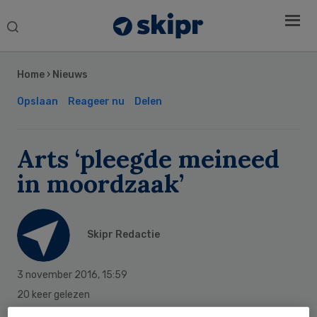
Search
this
Secondary
website
Sidebar
Home
›
Nieuws
Opslaan
Reageer nu
Delen
Arts ‘pleegde meineed
in moordzaak’
Skipr Redactie
3 november 2016
,
15:59
20 keer gelezen