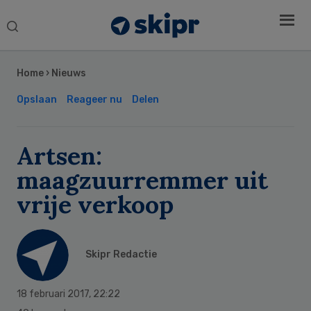
Search
this
Secondary
website
Sidebar
Home
›
Nieuws
Opslaan
Reageer nu
Delen
Artsen:
maagzuurremmer uit
vrije verkoop
Skipr Redactie
18 februari 2017
,
22:22