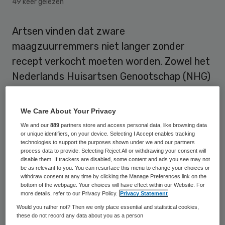
49 keer gelezen
Artsen vinden dat zware
maagzuurremmers niet langer zonder
recept verkocht moeten worden. Zowel het
Nederlands Huisartsen Genootschap (NHG)
als de Groningse professor Rinse Weersma
vinden dat deze middelen, die forse
We Care About Your Privacy
bijwerkingen hebben, te vaak worden
We and our
889
partners store and access personal data, like browsing data
or unique identifiers, on your device. Selecting I Accept enables tracking
gebruikt door patiënten die ook met een
technologies to support the purposes shown under we and our partners
minder zwaar middel toe kunnen.
process data to provide. Selecting Reject All or withdrawing your consent will
disable them. If trackers are disabled, some content and ads you see may not
be as relevant to you. You can resurface this menu to change your choices or
In tv-programma Kassa spraken ze
withdraw consent at any time by clicking the Manage Preferences link on the
bottom of the webpage. Your choices will have effect within our Website. For
zaterdag hun zorgen uit over het
more details, refer to our Privacy Policy.
Privacy Statement
wijdverbreide gebruik van de zogeheten
Would you rather not? Then we only place essential and statistical cookies,
these do not record any data about you as a person
protonpompremmers, zoals omeprazol,