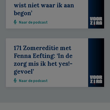
wist niet waar ik aan
begon’
Naar de podcast
171 Zomereditie met
Fenna Eefting: ‘In de
zorg mis ik het yes!-
gevoel’
Naar de podcast