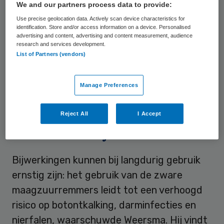
We and our partners process data to provide:
esomeprazol en pantoprazol. Zo’n twee
Use precise geolocation data. Actively scan device characteristics for
miljoen Nederlanders gebruiken deze zware
identification. Store and/or access information on a device. Personalised
advertising and content, advertising and content measurement, audience
middelen, maar ongeveer de helft daarvan
research and services development.
List of Partners (vendors)
heeft ze vermoedelijk helemaal niet nodig,
zegt professor Weersma van het
Universitair Medisch Centrum Groningen in
Manage Preferences
de uitzending.
Reject All
I Accept
Gezonde leefstijl
Bijwerkingen kunnen bij langdurig gebruik
ernstig zijn: het gebruik van de zware
maagzuurremmers leidt tot een verhoogd
risico op botontkalking, darminfecties en
nierfalen, waarschuwde Weersma. Hij vindt