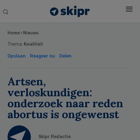
Search
this
Secondary
website
Sidebar
Home
›
Nieuws
Thema:
Kwaliteit
Opslaan
Reageer nu
Delen
Artsen,
verloskundigen:
onderzoek naar reden
abortus is ongewenst
Skipr Redactie