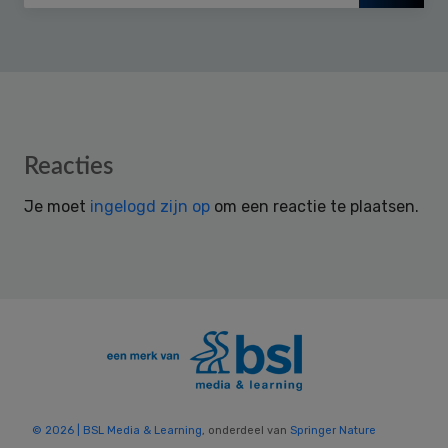
Reader
Reacties
Interactions
Je moet
ingelogd zijn op
om een reactie te plaatsen.
© 2026 | BSL Media & Learning
, onderdeel van
Springer Nature