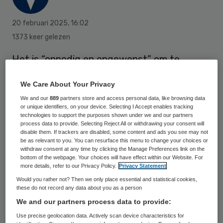
20 februari 2025
,
16:02
1373 keer gelezen
Het is “onnodig en ongewenst” om te
onderzoeken waarom vrouwen hun
We Care About Your Privacy
zwangerschap laten afbreken, zeggen
We and our
889
partners store and access personal data, like browsing data
onder anderen verloskundigen en
or unique identifiers, on your device. Selecting I Accept enables tracking
technologies to support the purposes shown under we and our partners
abortusartsen in een gezamenlijke
process data to provide. Selecting Reject All or withdrawing your consent will
verklaring.
disable them. If trackers are disabled, some content and ads you see may not
be as relevant to you. You can resurface this menu to change your choices or
withdraw consent at any time by clicking the Manage Preferences link on the
bottom of the webpage. Your choices will have effect within our Website. For
more details, refer to our Privacy Policy.
Privacy Statement
Volgens hen hebben zwangeren hun eigen
Would you rather not? Then we only place essential and statistical cookies,
redenen, beslissen ze zelf en hoeven zij zich
these do not record any data about you as a person
niet te verantwoorden voor hun keuze.
We and our partners process data to provide:
Use precise geolocation data. Actively scan device characteristics for