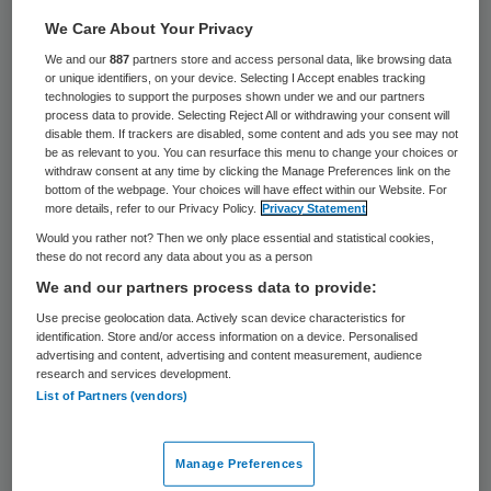
44 keer gelezen
We Care About Your Privacy
We and our
887
partners store and access personal data, like browsing data
Grootschalige inenting tegen
or unique identifiers, on your device. Selecting I Accept enables tracking
baarmoederhalskanker kan er juist toe
technologies to support the purposes shown under we and our partners
process data to provide. Selecting Reject All or withdrawing your consent will
leiden dat meer vrouwen aan de ziekte
disable them. If trackers are disabled, some content and ads you see may not
be as relevant to you. You can resurface this menu to change your choices or
overlijden. Dat stelt het Nederlands
withdraw consent at any time by clicking the Manage Preferences link on the
bottom of the webpage. Your choices will have effect within our Website. For
Huisartsengenootschap NHG in het blad
more details, refer to our Privacy Policy.
Privacy Statement
Medisch Contact, meldt de Telegraaf
Would you rather not? Then we only place essential and statistical cookies,
these do not record any data about you as a person
vandaag. De artsen vrezen dat vrouwen
We and our partners process data to provide:
zich door de vaccinatie nooit meer zullen
Use precise geolocation data. Actively scan device characteristics for
laten controleren waardoor de ziekte
identification. Store and/or access information on a device. Personalised
advertising and content, advertising and content measurement, audience
alsnog de kop kan opsteken.
research and services development.
List of Partners (vendors)
Reageer op dit artikel
Manage Preferences
Primary