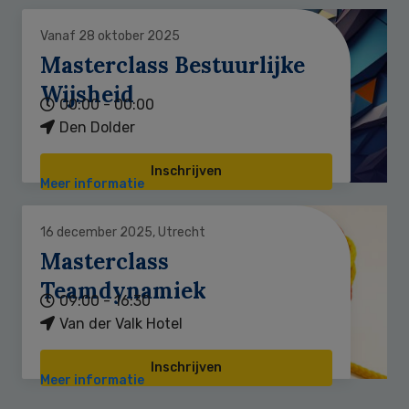
Vanaf 28 oktober 2025
Masterclass Bestuurlijke
Wijsheid
00:00 - 00:00
Den Dolder
Inschrijven
Meer informatie
16 december 2025, Utrecht
Masterclass
Teamdynamiek
09:00 - 16:30
Van der Valk Hotel
Inschrijven
Meer informatie