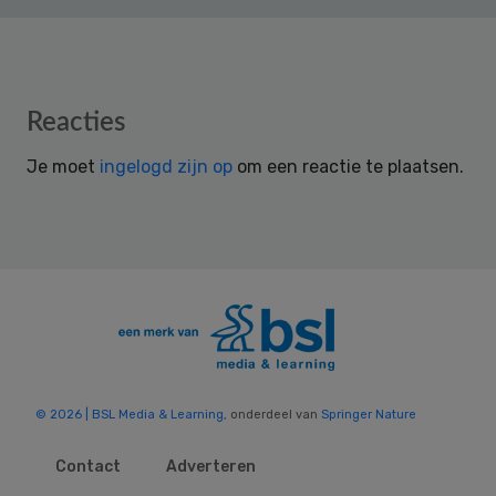
Reader
Reacties
Interactions
Je moet
ingelogd zijn op
om een reactie te plaatsen.
© 2026 | BSL Media & Learning
, onderdeel van
Springer Nature
Contact
Adverteren