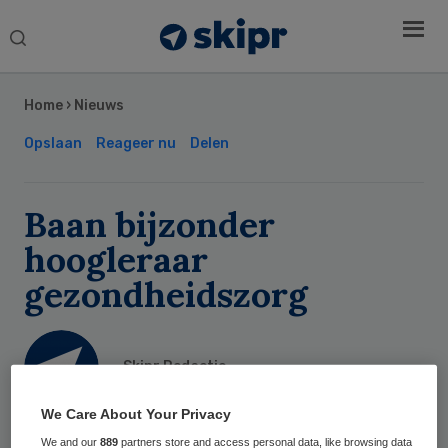
Search
this
Secondary
website
Sidebar
Home
›
Nieuws
Opslaan
Reageer nu
Delen
Baan bijzonder
hoogleraar
gezondheidszorg
Skipr Redactie
We Care About Your Privacy
29 juli 2014
,
12:40
We and our
889
partners store and access personal data, like browsing data