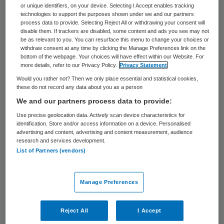
38 keer gelezen
or unique identifiers, on your device. Selecting I Accept enables tracking
technologies to support the purposes shown under we and our partners
process data to provide. Selecting Reject All or withdrawing your consent will
Caroline Baan wordt met ingang van 1
disable them. If trackers are disabled, some content and ads you see may not
be as relevant to you. You can resurface this menu to change your choices or
september benoemd tot bijzonder
withdraw consent at any time by clicking the Manage Preferences link on the
bottom of the webpage. Your choices will have effect within our Website. For
hoogleraar Integrale Gezondheidszorg bij
more details, refer to our Privacy Policy.
Privacy Statement
Tranzo. Dat is het wetenschappelijk
Would you rather not? Then we only place essential and statistical cookies,
these do not record any data about you as a person
centrum op het gebied van zorg en welzijn.
We and our partners process data to provide:
Dat maakt de
universiteit
bekend in een
Use precise geolocation data. Actively scan device characteristics for
identification. Store and/or access information on a device. Personalised
persbericht. Voor de bijzondere leerstoel
advertising and content, advertising and content measurement, audience
research and services development.
wordt betaald door het RIVM, waaraan
List of Partners (vendors)
Baan al verbonden is als afdelingshoofd
Kwaliteit van zorg en
Manage Preferences
gezondheidseconomie. Als bijzonder
hoogleraar gaat ze zich inspannen voor de
Reject All
I Accept
integratie van preventie, zorg en welzijn.