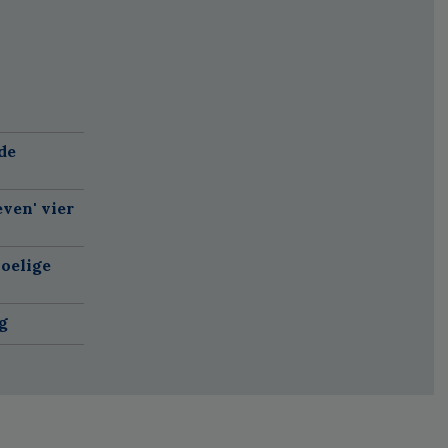
de
ven' vier
oelige
g