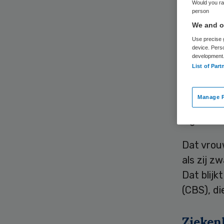
Would you rat
person
We and ou
Use precise g
device. Pers
development
List of Part
Verzeker
uitgekeer
Manage P
kwamen g
lag dat b
Dat vrou
als zij z
Dat blijk
(CBS), d
Zieken