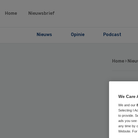
Home
Nieuwsbrief
Nieuws
Opinie
Podcast
Home
›
Nieu
Ba
We Care 
ko
We and our
Selecting I 
to provide. S
eu
ads you see 
any time by c
Website. For 