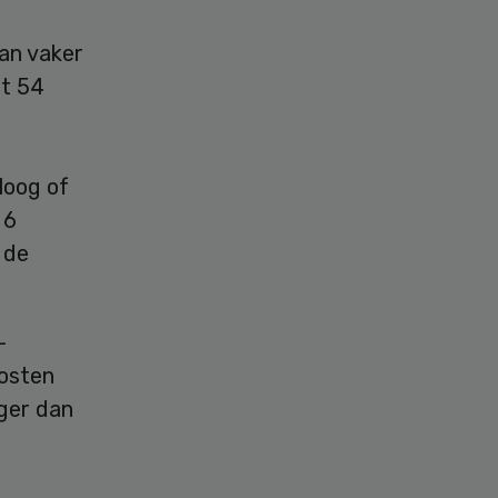
an vaker
et 54
loog of
 6
 de
-
osten
ger dan