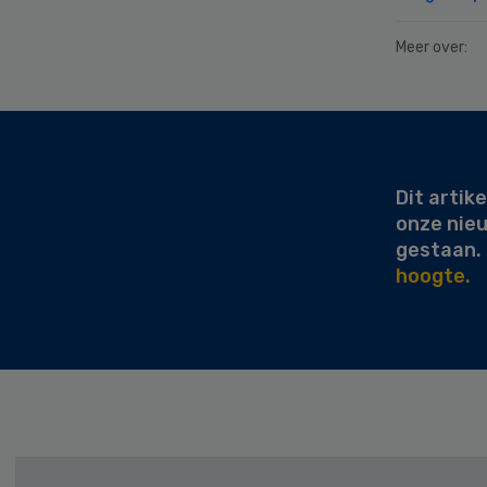
Meer over:
Secondary
Sidebar
Dit artike
onze nie
gestaan.
hoogte.