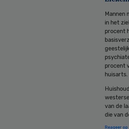
Mannen m
in het z
procent 
basisverz
geesteli
psychiat
procent 
huisarts.
Huishoud
westerse
van de l
die van 
Reageer op d