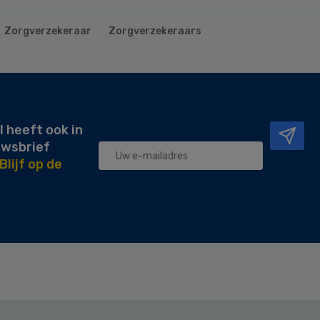
Zorgverzekeraar
Zorgverzekeraars
l heeft ook in
uwsbrief
Blijf op de