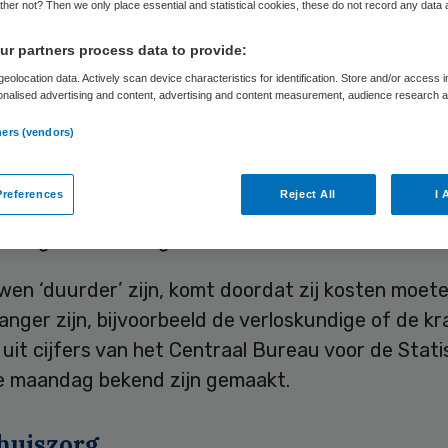
her not? Then we only place essential and statistical cookies, these do not record any data
r partners process data to provide:
Skipr Redactie
11 maart 2013
,
09:14
60 keer gelezen
eolocation data. Actively scan device characteristics for identification. Store and/or access 
onalised advertising and content, advertising and content measurement, audience research 
.
ners (vendors)
aars hebben in 2010 gemiddeld 2100 euro per per
d voor zorg die valt onder de basisverzekering. 
references
Reject All
I 
emiddeld uit op 2200 euro aan zorgkosten, voo
edrag 220 euro lager.
wen ‘duurder’ zijn, komt doordat zij kosten moet
wanger zijn, bijvoorbeeld de verloskundige of de k
t uit cijfers van het Centraal Bureau voor de Stati
ie maandag bekend zijn gemaakt.
huiszorg