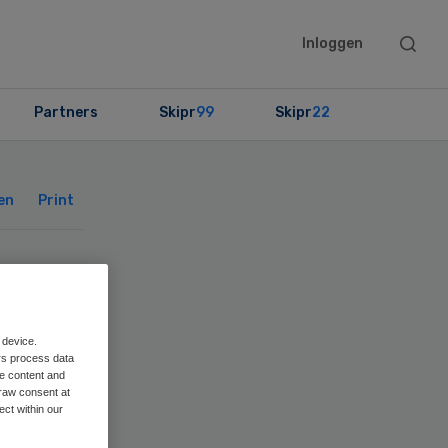
Searc
Inloggen
this
websit
Partners
Skipr
99
Skipr
22
Primary
Sidebar
en
Print
org
0
 device.
rs process data
me content and
raw consent at
ect within our