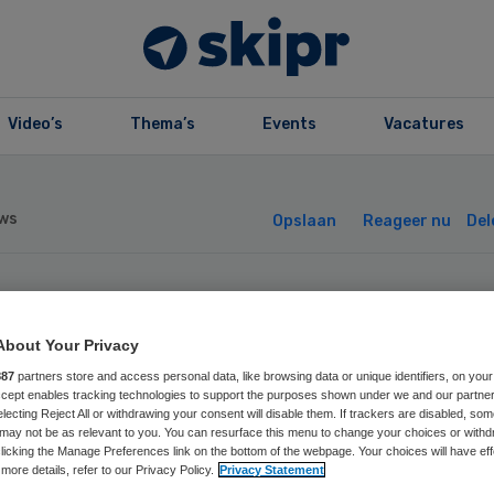
Video’s
Thema’s
Events
Vacatures
ws
Opslaan
Reageer nu
Del
sisverzekering z
About Your Privacy
st gemiddeld 210
887
partners store and access personal data, like browsing data or unique identifiers, on your
Accept enables tracking technologies to support the purposes shown under we and our partne
electing Reject All or withdrawing your consent will disable them. If trackers are disabled, so
ro
may not be as relevant to you. You can resurface this menu to change your choices or withd
licking the Manage Preferences link on the bottom of the webpage. Your choices will have eff
more details, refer to our Privacy Policy.
Privacy Statement