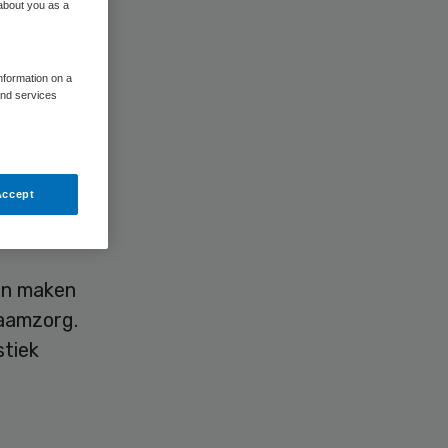
 about you as a
information on a
and services
soon
Vrouwen
Accept
r mannen
en maken
raamzorg.
stiek