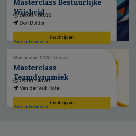
Masterclass Bestuurlijke
Wijsheid
00:00 - 00:00
Den Dolder
Inschrijven
Meer informatie
16 december 2025, Utrecht
Masterclass
Teamdynamiek
09:00 - 16:30
Van der Valk Hotel
Inschrijven
Meer informatie