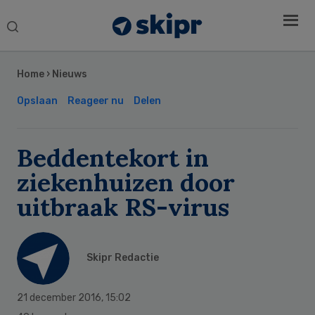
Search
this
Secondary
website
Sidebar
Home
›
Nieuws
Opslaan
Reageer nu
Delen
Beddentekort in
ziekenhuizen door
uitbraak RS-virus
Skipr Redactie
21 december 2016
,
15:02