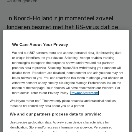
49 keer gelezen
In Noord-Holland zijn momenteel zoveel
kinderen besmet met het RS-virus dat de
ziekenhuizen in de provincie overvol zijn,
meldt RTV NH. Een deel van de zieke
We Care About Your Privacy
kinderen moet zelfs in andere delen van het
We and our
887
partners store and access personal data, like browsing data
or unique identifiers, on your device. Selecting I Accept enables tracking
land worden opgenomen.
technologies to support the purposes shown under we and our partners
process data to provide. Selecting Reject All or withdrawing your consent will
disable them. If trackers are disabled, some content and ads you see may not
Op het hoogtepunt van de epidemie was
be as relevant to you. You can resurface this menu to change your choices or
withdraw consent at any time by clicking the Manage Preferences link on the
het volgens de
regionale omroep
zo druk op
bottom of the webpage. Your choices will have effect within our Website. For
more details, refer to our Privacy Policy.
Privacy Statement
de kinderafdelingen dat er nergens in de
Would you rather not? Then we only place essential and statistical cookies,
provincie nog plek was. Zo moest het
these do not record any data about you as a person
Spaarne Gasthuis in Haarlem patiënten
We and our partners process data to provide:
doorsturen naar Enschede. Volgens een
Use precise geolocation data. Actively scan device characteristics for
identification. Store and/or access information on a device. Personalised
woordvoerder van de Noordwest