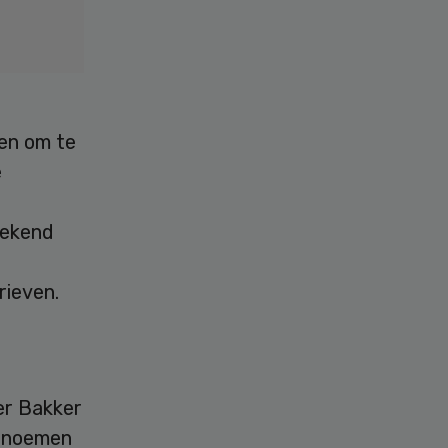
nen om te
e
tekend
rieven.
er Bakker
j noemen