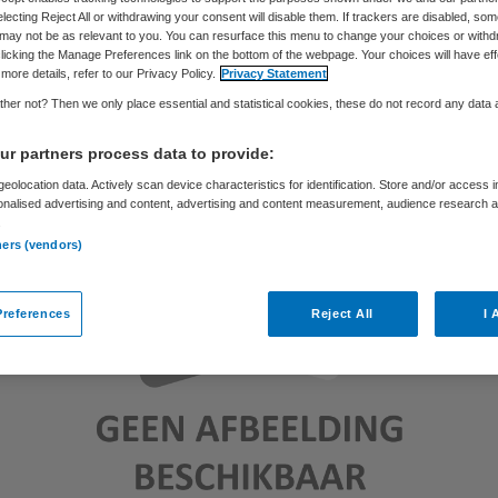
Skipr Redactie
1 december 2010
,
07:38
39 keer gelezen
electing Reject All or withdrawing your consent will disable them. If trackers are disabled, so
may not be as relevant to you. You can resurface this menu to change your choices or withd
licking the Manage Preferences link on the bottom of the webpage. Your choices will have eff
more details, refer to our Privacy Policy.
Privacy Statement
her not? Then we only place essential and statistical cookies, these do not record any data
r partners process data to provide:
eolocation data. Actively scan device characteristics for identification. Store and/or access 
onalised advertising and content, advertising and content measurement, audience research 
.
ners (vendors)
references
Reject All
I 