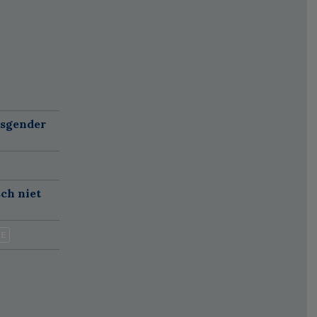
nsgender
sch niet
IE