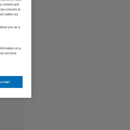
me content and
raw consent at
ect within our
 about you as a
information on a
and services
Accept