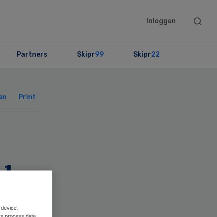
Searc
Inloggen
this
websit
Partners
Skipr
99
Skipr
22
Primary
Sidebar
en
Print
ds
 device.
rs process data