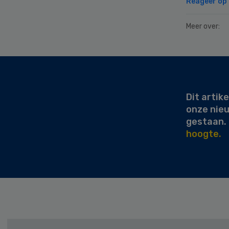
Reageer op d
Meer over:
Secondary
Sidebar
Dit artike
onze nie
gestaan.
hoogte.