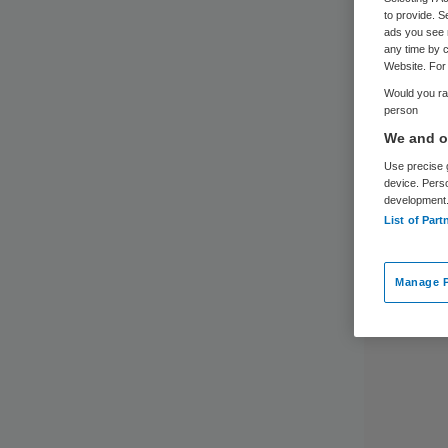
to provide. S
ads you see 
any time by c
Website. For 
Would you rat
person
We and ou
Use precise g
device. Pers
development
List of Part
Manage P