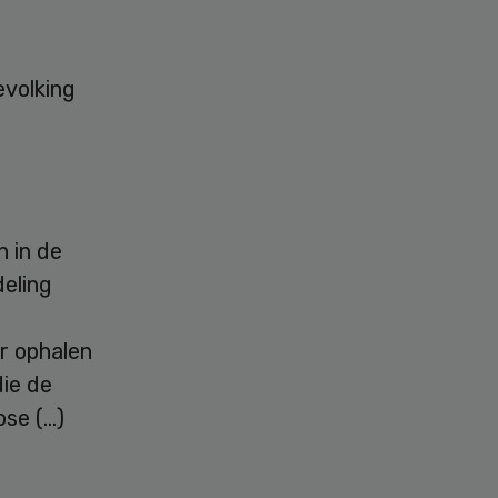
evolking
 in de
deling
e
r ophalen
die de
ose (…)