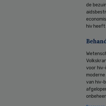
de bezuin
aidsbestr
economis
hiv heeft
Behand
Wetensch
Volkskra
voor hiv
moderne 
van hiv-
afgelopen
onbeheer