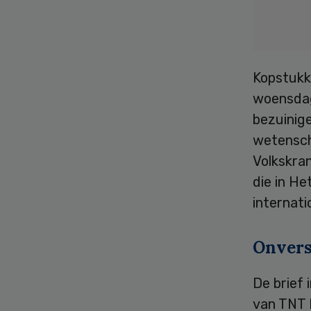
Kopstukk
woensdag
bezuinige
wetensch
Volkskran
die in He
internati
Onvers
De brief 
van TNT 