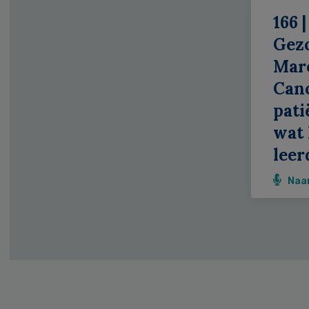
166 |
Gez
Mar
Can
patië
wat 
leer
Naa