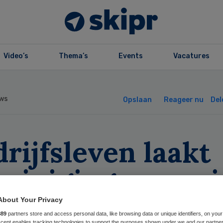
Video’s
Thema’s
Events
Vacatures
ws
Opslaan
Reageer nu
Del
rijfsleven laakt
uinigingen op ai
About Your Privacy
889
partners store and access personal data, like browsing data or unique identifiers, on your
Accept enables tracking technologies to support the purposes shown under we and our partne