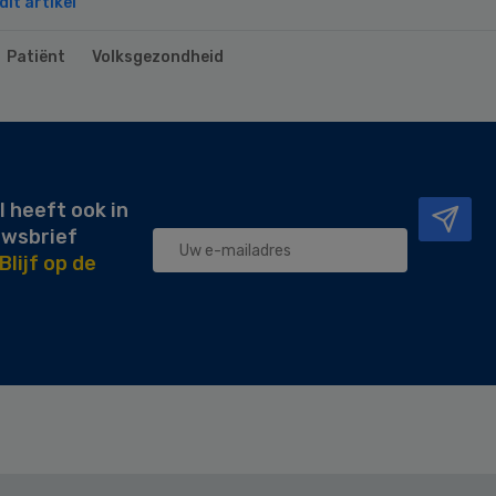
it artikel
Patiënt
Volksgezondheid
l heeft ook in
uwsbrief
Blijf op de