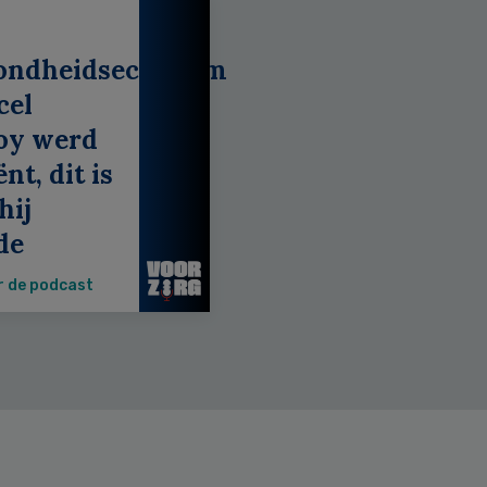
ondheidseconoom
cel
oy werd
nt, dit is
hij
de
r de podcast