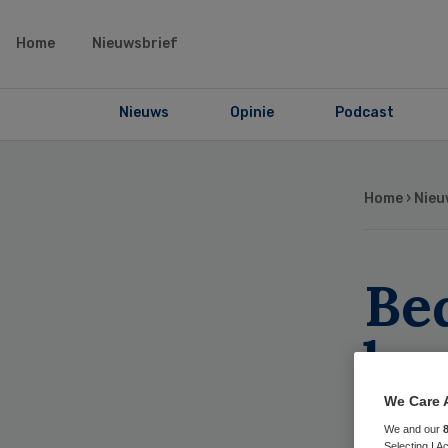
Home
Nieuwsbrief
Nieuws
Opinie
Podcast
Home
›
Nieu
Bed
bez
We Care 
We and our
Selecting I 