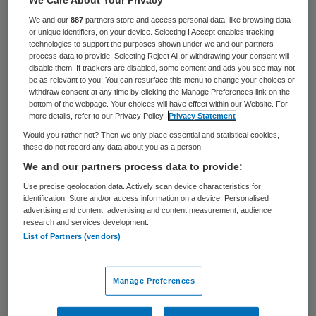
34 keer gelezen
We and our
887
partners store and access personal data, like browsing data
or unique identifiers, on your device. Selecting I Accept enables tracking
België schrapt het plan om volgend jaar
technologies to support the purposes shown under we and our partners
process data to provide. Selecting Reject All or withdrawing your consent will
belasting te heffen op producten met veel
disable them. If trackers are disabled, some content and ads you see may not
be as relevant to you. You can resurface this menu to change your choices or
suiker. De regering heeft dat besloten met
withdraw consent at any time by clicking the Manage Preferences link on the
als argument dat het ten koste zou gaan
bottom of the webpage. Your choices will have effect within our Website. For
more details, refer to our Privacy Policy.
Privacy Statement
van de koopkracht, zegt het ministerie van
Would you rather not? Then we only place essential and statistical cookies,
Volksgezondheid.
these do not record any data about you as a person
We and our partners process data to provide:
Sinds dit jaar gelden al wel hogere
Use precise geolocation data. Actively scan device characteristics for
identification. Store and/or access information on a device. Personalised
accijnzen op frisdranken. Een blikje cola is
advertising and content, advertising and content measurement, audience
research and services development.
daardoor 1 cent duurder geworden en een
List of Partners (vendors)
literfles 3 cent. Die heffing, die 50 miljoen
euro moet opbrengen, blijft bestaan.
Manage Preferences
De suikertaks die op zoete producten als