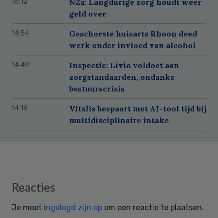
NZa: Langdurige zorg houdt weer
16:12
geld over
Geschorste huisarts Rhoon deed
14:54
werk onder invloed van alcohol
Inspectie: Livio voldoet aan
14:49
zorgstandaarden, ondanks
bestuurscrisis
Vitalis bespaart met AI-tool tijd bij
14:18
multidisciplinaire intake
Reader
Reacties
Interactions
Je moet
ingelogd zijn op
om een reactie te plaatsen.