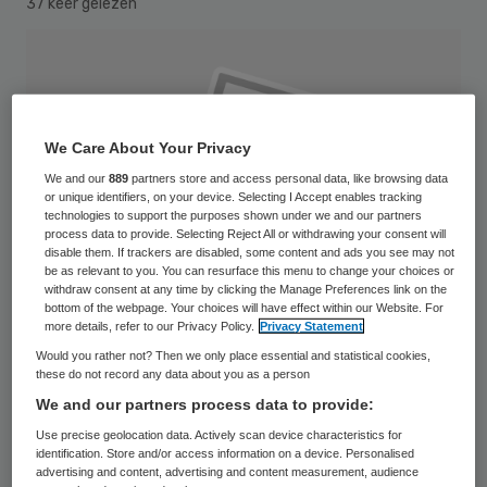
37 keer gelezen
We Care About Your Privacy
We and our
889
partners store and access personal data, like browsing data
or unique identifiers, on your device. Selecting I Accept enables tracking
technologies to support the purposes shown under we and our partners
process data to provide. Selecting Reject All or withdrawing your consent will
disable them. If trackers are disabled, some content and ads you see may not
be as relevant to you. You can resurface this menu to change your choices or
withdraw consent at any time by clicking the Manage Preferences link on the
bottom of the webpage. Your choices will have effect within our Website. For
more details, refer to our Privacy Policy.
Privacy Statement
Would you rather not? Then we only place essential and statistical cookies,
these do not record any data about you as a person
Aan het Universitair Ziekenhuis Brussel is
We and our partners process data to provide:
een topchirurg op staande voet ontslagen,
Use precise geolocation data. Actively scan device characteristics for
identification. Store and/or access information on a device. Personalised
omdat hij tijdens een operatie een joodse
advertising and content, advertising and content measurement, audience