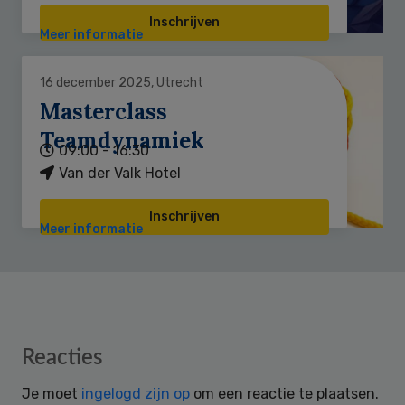
Inschrijven
Meer informatie
16 december 2025, Utrecht
Masterclass
Teamdynamiek
09:00 - 16:30
Van der Valk Hotel
Inschrijven
Meer informatie
Reader
Reacties
Interactions
Je moet
ingelogd zijn op
om een reactie te plaatsen.