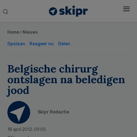
Search
this
Secondary
website
Sidebar
Home
›
Nieuws
Opslaan
Reageer nu
Delen
Belgische chirurg
ontslagen na beledigen
jood
Skipr Redactie
18 april 2012
,
09:05