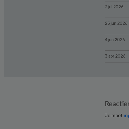
2 jul 2026
25 jun 2026
4 jun 2026
3 apr 2026
Reader
Reactie
Interactions
Je moet
in