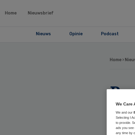
Home
Nieuwsbrief
Nieuws
Opinie
Podcast
Home
›
Nieu
Be
pro
We Care 
We and our
mi
Selecting I 
to provide. S
ads you see 
any time by c