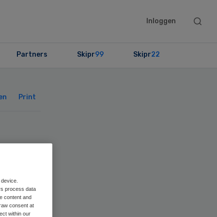
Searc
Inloggen
this
websit
Partners
Skipr
99
Skipr
22
Primary
Sidebar
en
Print
ng
 device.
rs process data
me content and
raw consent at
ect within our