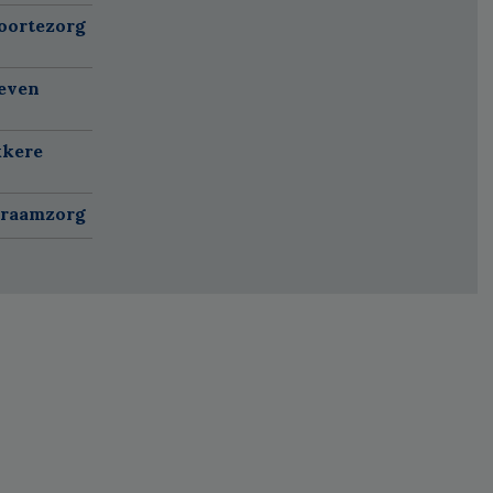
oortezorg
ieven
kkere
kraamzorg