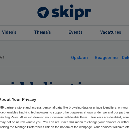
Video’s
Thema’s
Events
Vacatures
ws
Opslaan
Reageer nu
Del
middeling in
efproces bevalli
About Your Privacy
889
partners store and access personal data, like browsing data or unique identifiers, on your
slukt
Accept enables tracking technologies to support the purposes shown under we and our partne
electing Reject All or withdrawing your consent will disable them. If trackers are disabled, so
may not be as relevant to you. You can resurface this menu to change your choices or withd
licking the Manage Preferences link on the bottom of the webpage. Your choices will have eff