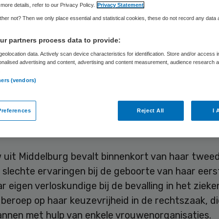
more details, refer to our Privacy Policy.
Privacy Statement
her not? Then we only place essential and statistical cookies, these do not record any data
Skipr Redactie
8 maart 2018
,
10:48
44 keer gelezen
r partners process data to provide:
eolocation data. Actively scan device characteristics for identification. Store and/or access 
onalised advertising and content, advertising and content measurement, audience research 
ddelingspoging van de rechter in een proefproces
.
ners (vendors)
gere vrouw tegen ziekenhuis Bravis over haar 
en onder regie van haar eigen verloskundige is d
references
Reject All
I 
De rechtbank in Breda zal daarom uiterlijk maand
 doen.
 uit Middelburg bevalt binnenkort van haar tweed
slechte ervaringen bij de geboorte van haar eers
ar eigen verloskundige bij de bevalling in het zieke
beroep op haar keuzevrijheid in de rechtszaak, di
nnen met hulp van enkele vrouwenorganisaties.