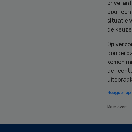
onverant
door een
situatie
de keuzev
Op verzo
donderda
komen ma
de rechte
uitspraak
Reageer op d
Meer over:
Secondary