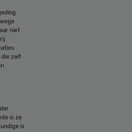
geding
anwege
aar niet
ij
caties
die zelf
en
nder
de is ze
kundige is