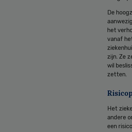
De hoogz
aanwezig
het verho
vanaf he
ziekenhu
zijn. Ze 
wil besli
zetten.
Risico
Het zieke
andere om
een risic