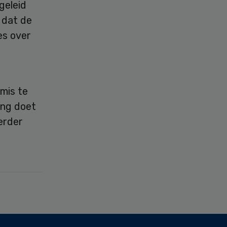
geleid
 dat de
es over
mis te
ing doet
erder