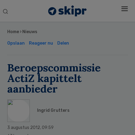
Search
this
Secondary
website
Sidebar
Home
›
Nieuws
Opslaan
Reageer nu
Delen
Beroepscommissie
ActiZ kapittelt
aanbieder
Ingrid Grutters
3 augustus 2012
,
09:59