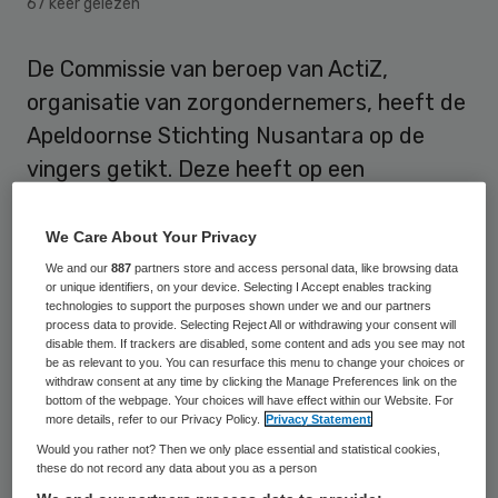
67 keer gelezen
De Commissie van beroep van ActiZ,
organisatie van zorgondernemers, heeft de
Apeldoornse Stichting Nusantara op de
vingers getikt. Deze heeft op een
‘ontoelaatbare manier’ leden van de raad
van toezicht van stoel laten wisselen met
We Care About Your Privacy
leden van het bestuur. Inmiddels is orde op
We and our
887
partners store and access personal data, like browsing data
or unique identifiers, on your device. Selecting I Accept enables tracking
zaken gesteld, laat ActiZ weten
technologies to support the purposes shown under we and our partners
process data to provide. Selecting Reject All or withdrawing your consent will
disable them. If trackers are disabled, some content and ads you see may not
De terechtwijzing van de Commissie van
be as relevant to you. You can resurface this menu to change your choices or
withdraw consent at any time by clicking the Manage Preferences link on the
beroep van ActiZ volgt op een uitspraak uit
bottom of the webpage. Your choices will have effect within our Website. For
november 2011 van de
more details, refer to our Privacy Policy.
Privacy Statement
Would you rather not? Then we only place essential and statistical cookies,
Governancecommissie, een onafhankelijke
these do not record any data about you as a person
commissie die toeziet op het naleven van de