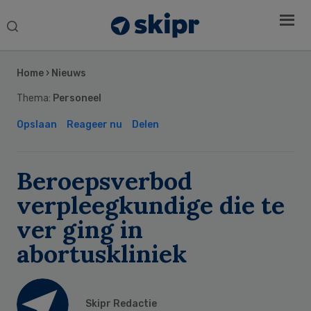
Search
this
Secondary
website
Sidebar
Home
›
Nieuws
Thema:
Personeel
Opslaan
Reageer nu
Delen
Beroepsverbod
verpleegkundige die te
ver ging in
abortuskliniek
Skipr Redactie