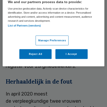
We and our partners process data to provide:
Algeheel beroepsverbod
Use precise geolocation data. Actively scan device characteristics for
identification. Store and/or access information on a device. Personalised
Het tuchtcollege voor
advertising and content, advertising and content measurement, audience
research and services development.
de gezondheidszorg in Amsterdam ziet een
List of Partners (vendors)
patroon waarbij de man “herhaaldelijk de
grenzen van het toelaatbare opzoekt en
Manage Preferences
daar overheen gaat”. Daarom krijgt hij een
algeheel beroepsverbod. Bovendien mag hij
Reject All
I Accept
zich ook nooit meer inschrijven in het
register voor zorgmedewerkers.
Herhaaldelijk in de fout
In april 2020 moest
de verpleegkundige twee vrouwen