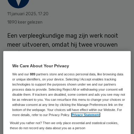
11 januari 2025
,
17:20
1890 keer gelezen
Een
verpleegkundige
mag zijn werk nooit
meer uitvoeren, omdat hij twee vrouwen
heeft betast in de abortuskliniek in
Heemstede waar hij werkte.
We Care About Your Privacy
We and our
889
partners store and access personal data, like browsing data
or unique identifiers, on your device. Selecting I Accept enables tracking
Nadat hij was ontslagen, ging hij aan de
technologies to support the purposes shown under we and our partners
process data to provide. Selecting Reject All or withdrawing your consent will
slag bij een ambulancedienst, maar daar
disable them. If trackers are disabled, some content and ads you see may not
be as relevant to you. You can resurface this menu to change your choices or
ging hij op andere manieren in de fout,
withdraw consent at any time by clicking the Manage Preferences link on the
waardoor hij patiënten in gevaar bracht.
bottom of the webpage. Your choices will have effect within our Website. For
more details, refer to our Privacy Policy.
Privacy Statement
Ook de politie heeft over hem geklaagd.
Would you rather not? Then we only place essential and statistical cookies,
these do not record any data about you as a person