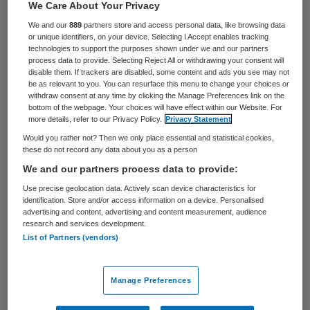
224 keer gelezen
We Care About Your Privacy
We and our
889
partners store and access personal data, like browsing data
or unique identifiers, on your device. Selecting I Accept enables tracking
Stella Salden is per 1 maart 2016 de nieuwe
technologies to support the purposes shown under we and our partners
directeur van de Koninklijke Nederlandse
process data to provide. Selecting Reject All or withdrawing your consent will
disable them. If trackers are disabled, some content and ads you see may not
Organisatie van Verloskundigen (KNOV). Dat
be as relevant to you. You can resurface this menu to change your choices or
withdraw consent at any time by clicking the Manage Preferences link on the
heeft de organisatie bekendgemaakt.
bottom of the webpage. Your choices will have effect within our Website. For
more details, refer to our Privacy Policy.
Privacy Statement
Salden bekleedt heeft diverse
Would you rather not? Then we only place essential and statistical cookies,
these do not record any data about you as a person
directieposities bij branche- en
We and our partners process data to provide:
belangenorganisaties zoals de Nederlandse
Use precise geolocation data. Actively scan device characteristics for
Vereniging van Ziekenhuis Apothekers en de
identification. Store and/or access information on a device. Personalised
advertising and content, advertising and content measurement, audience
Unie KBO bekleed. Zij heeft gevarieerde
research and services development.
List of Partners (vendors)
loopbaan (docent, trainer, adviseur,
beleidsmedewerker, projectmanager,
Manage Preferences
directeur, bestuurder en eigenaar) binnen
de non-profit en profit sector. Hierdoor