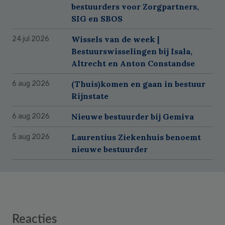
bestuurders voor Zorgpartners,
SIG en SBOS
Wissels van de week |
24 jul 2026
Bestuurswisselingen bij Isala,
Altrecht en Anton Constandse
(Thuis)komen en gaan in bestuur
6 aug 2026
Rijnstate
Nieuwe bestuurder bij Gemiva
6 aug 2026
Laurentius Ziekenhuis benoemt
5 aug 2026
nieuwe bestuurder
Reader
Reacties