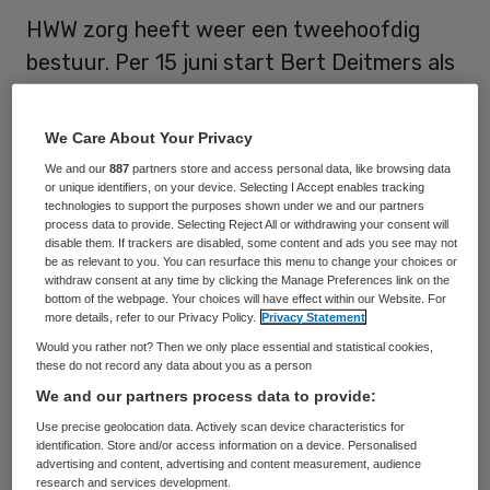
HWW zorg heeft weer een tweehoofdig
bestuur. Per 15 juni start Bert Deitmers als
bestuurder naast Ed van Cortenberghe, die
per 3 maart is benoemd als interim
We Care About Your Privacy
bestuurder.
We and our
887
partners store and access personal data, like browsing data
or unique identifiers, on your device. Selecting I Accept enables tracking
technologies to support the purposes shown under we and our partners
De werving voor de bestaande vacature
process data to provide. Selecting Reject All or withdrawing your consent will
voor de tweede bestuurder zal zo
disable them. If trackers are disabled, some content and ads you see may not
be as relevant to you. You can resurface this menu to change your choices or
spoedig mogelijk in gang worden gezet,
zo
withdraw consent at any time by clicking the Manage Preferences link on the
bottom of the webpage. Your choices will have effect within our Website. For
maakt HWW zorg bekend
.
more details, refer to our Privacy Policy.
Privacy Statement
Would you rather not? Then we only place essential and statistical cookies,
these do not record any data about you as a person
Ontslag
We and our partners process data to provide:
Use precise geolocation data. Actively scan device characteristics for
Het ontslag van bestuurder Lettie van
identification. Store and/or access information on a device. Personalised
advertising and content, advertising and content measurement, audience
Atteveld is definitief, nu de kantonrechter
research and services development.