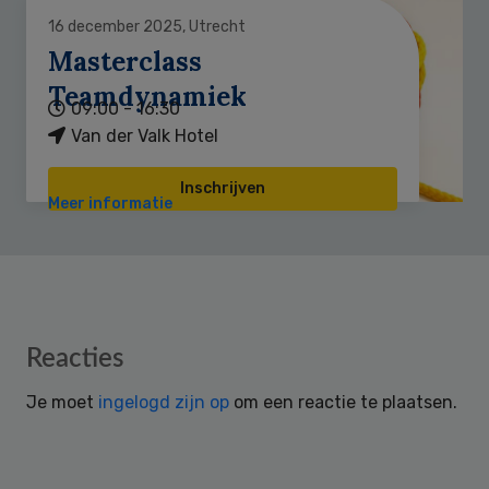
16 december 2025, Utrecht
Masterclass
Teamdynamiek
09:00 - 16:30
Van der Valk Hotel
Inschrijven
Meer informatie
Reader
Reacties
Interactions
Je moet
ingelogd zijn op
om een reactie te plaatsen.