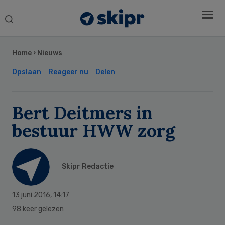
Search
this
Secondary
website
Sidebar
Home
›
Nieuws
Opslaan
Reageer nu
Delen
Bert Deitmers in
bestuur HWW zorg
Skipr Redactie
13 juni 2016
,
14:17
98 keer gelezen