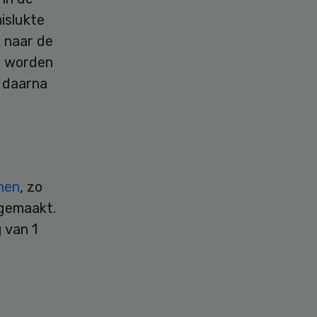
mislukte
 naar de
er worden
t daarna
jnen
, zo
 gemaakt.
 van 1