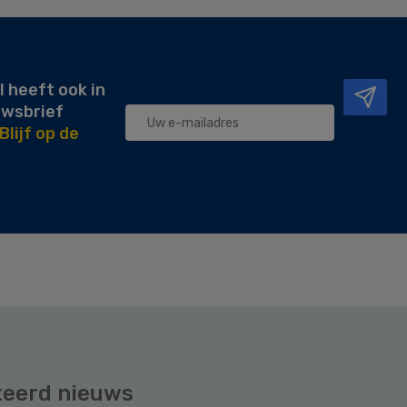
l heeft ook in
uwsbrief
Blijf op de
teerd nieuws