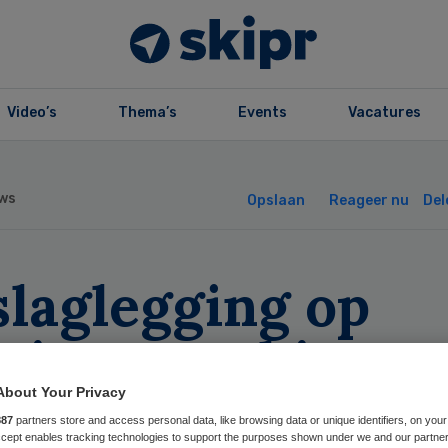
Video’s
Thema’s
Events
Vacatures
ws
Opslaan
Reageer nu
Del
slaglegging op
ning nepchirurg
erdin
About Your Privacy
887
partners store and access personal data, like browsing data or unique identifiers, on your
Accept enables tracking technologies to support the purposes shown under we and our partne