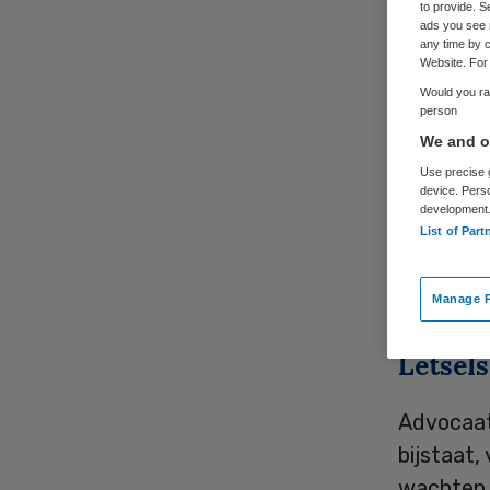
to provide. S
ads you see 
any time by c
Website. For 
Would you rat
person
We and ou
Er is bes
Use precise g
device. Pers
Goerdin.
development
strafzaa
List of Part
gynaecolo
gezet. D
Manage P
Letsel
Advocaat
bijstaat,
wachten s