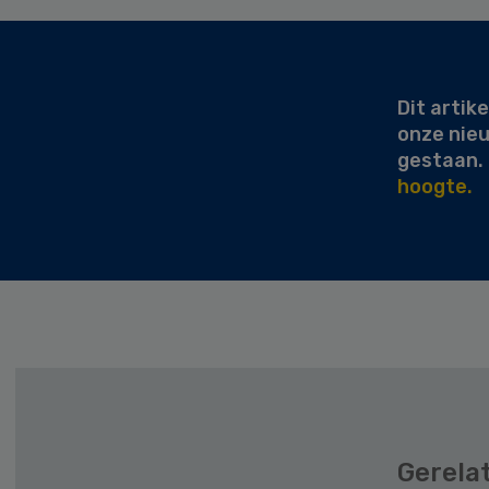
Secondary
Sidebar
Dit artike
onze nie
gestaan.
hoogte.
Gerela