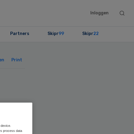
Searc
Inloggen
this
websit
Partners
Skipr
99
Skipr
22
Primary
Sidebar
en
Print
 device.
rs process data