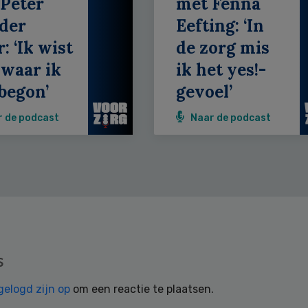
Peter
met Fenna
der
Eefting: ‘In
: ‘Ik wist
de zorg mis
 waar ik
ik het yes!-
begon’
gevoel’
r de podcast
Naar de podcast
s
gelogd zijn op
om een reactie te plaatsen.