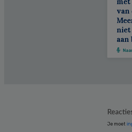
met 
van 
Meer
niet
aan 
Naa
Reader
Reactie
Interactions
Je moet
in