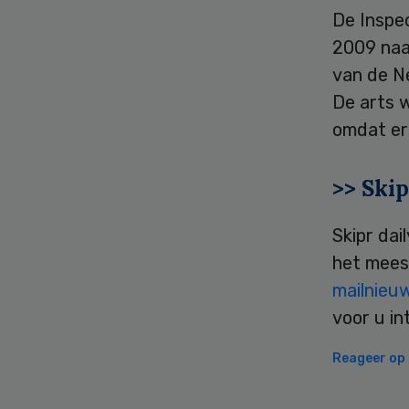
De Inspe
2009 naar
van de Ne
De arts 
omdat er 
>> Skip
Skipr dai
het mees
mailnieu
voor u in
Reageer op d