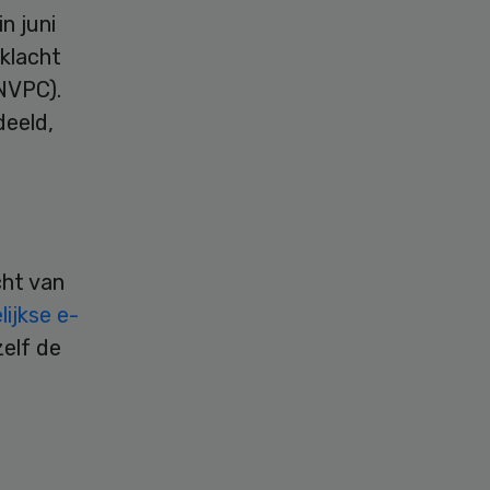
in juni
 klacht
NVPC).
deeld,
cht van
ijkse e-
zelf de