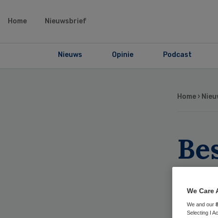
Home
Nieuwsbrief
Nieuws
Opinie
Podcast
Home
›
Nieu
Be
wo
Go
We Care 
We and our
Selecting I 