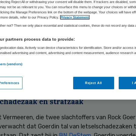
electing Reject All or withdrawing your consent will disable them. If trackers are disabled, so
may not be as relevant to you. You can resurface this menu to change your choices or withd
licking the Manage Preferences link on the bottom of the webpage. Your choices will have eff
more details, refer to our Privacy Policy.
Privacy Statement
Skipr Redactie
18 mei 2010
,
08:33
168 keer gelezen
her not? Then we only place essential and statistical cookies, these do not record any data
r partners process data to provide:
lag gelegd op de woning van de Haagse ‘horrorart
eolocation data. Actively scan device characteristics for identification. Store and/or access 
onalised advertising and content, advertising and content measurement, audience research 
 Letseladvocaat Rob Vermeeren verwacht dat het
.
k tegen Goerdin komt nu het Medisch Tuchtcolleg
ners (vendors)
og die zich voor chirurg uitgaf uit zijn beroep he
it meldt BN De Stem.
references
Reject All
I 
schadezaak en strafzaak
 Vermeeren, die twee slachtoffers van Rock Goer
 verwacht dat Goerdin tal van letselschadezaken 
taan. Dat zegt hij in
BN DeStem
. Goerdin voerde