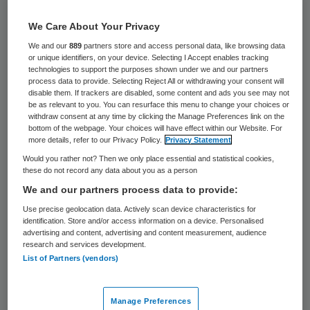
35 keer gelezen
We Care About Your Privacy
Een besluit over versoepeling van het fok-
We and our
889
partners store and access personal data, like browsing data
or unique identifiers, on your device. Selecting I Accept enables tracking
en vervoersverbod voor bedrijven met
technologies to support the purposes shown under we and our partners
melkgeiten valt waarschijnlijk volgende
process data to provide. Selecting Reject All or withdrawing your consent will
disable them. If trackers are disabled, some content and ads you see may not
week. Dat heeft demissionair minister
be as relevant to you. You can resurface this menu to change your choices or
withdraw consent at any time by clicking the Manage Preferences link on the
Gerda Verburg (Landbouw) vrijdag gezegd
bottom of the webpage. Your choices will have effect within our Website. For
more details, refer to our Privacy Policy.
Privacy Statement
na de ministerraad.
Would you rather not? Then we only place essential and statistical cookies,
these do not record any data about you as a person
Vaccin tegen Q-koorts
We and our partners process data to provide:
Use precise geolocation data. Actively scan device characteristics for
identification. Store and/or access information on a device. Personalised
Verburg zei dat ze maandag nog overleg
advertising and content, advertising and content measurement, audience
voert met collega-minister Ab Klink
research and services development.
List of Partners (vendors)
(Volksgezondheid) over het
besluit
. Maar
volgens haar werkt het vaccin tegen Q-
Manage Preferences
koorts “voortreffelijk”. Zij wees erop dat het