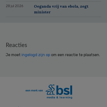
Oeganda vrij van ebola, zegt
28 jul 2026
minister
Reader
Reacties
Interactions
Je moet
ingelogd zijn op
om een reactie te plaatsen.