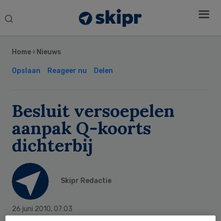
Search
this
Secondary
website
Sidebar
Home
›
Nieuws
Opslaan
Reageer nu
Delen
Besluit versoepelen
aanpak Q-koorts
dichterbij
Skipr Redactie
26 juni 2010
,
07:03