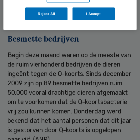
aantal nieuwe ziektegevallen flink lager is
Reject All
I Accept
ten opzichte van een jaar eerder.
Besmette bedrijven
Begin deze maand waren op de meeste van
de ruim vierhonderd bedrijven de dieren
ingeënt tegen de Q-koorts. Sinds december
2009 zijn op 89 besmette bedrijven ruim
50.000 vooral drachtige dieren afgemaakt
om te voorkomen dat de Q-koortsbacterie
vrij zou kunnen komen. Donderdag werd
bekend dat het aantal personen dat dit jaar
is gestorven door Q-koorts is opgelopen
naar vijf. (ANP)