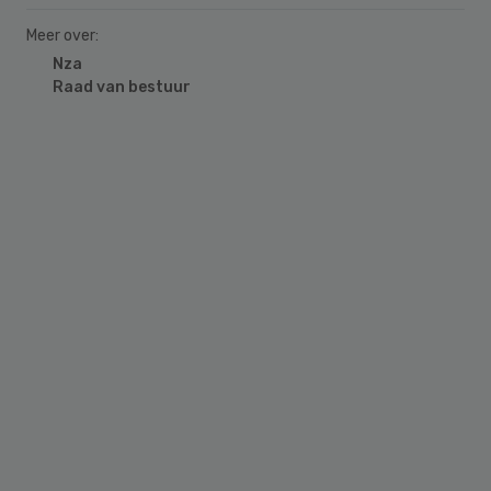
Meer over:
Nza
Raad van bestuur
Primary
Sidebar