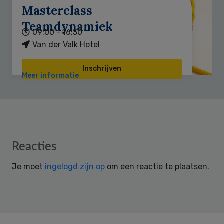
Masterclass
Teamdynamiek
09:00 - 16:30
Van der Valk Hotel
Inschrijven
Meer informatie
Reader
Reacties
Interactions
Je moet
ingelogd zijn op
om een reactie te plaatsen.