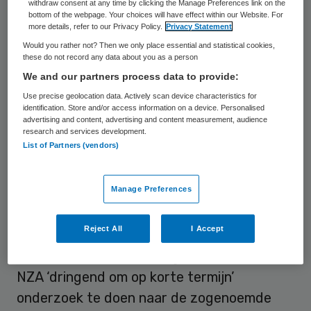
withdraw consent at any time by clicking the Manage Preferences link on the
Groep bestrijd de berichten dat de
bottom of the webpage. Your choices will have effect within our Website. For
more details, refer to our Privacy Policy.
Privacy Statement
organisatie failliet dreigt te gaan. Deze
Would you rather not? Then we only place essential and statistical cookies,
berichten ontstonden door een brief van de
these do not record any data about you as a person
Helderse gemeenteraad aan de
We and our partners process data to provide:
Nederlandse Zorgautoriteit (NZa) waarin
Use precise geolocation data. Actively scan device characteristics for
identification. Store and/or access information on a device. Personalised
zorgen over de financiële situatie van de
advertising and content, advertising and content measurement, audience
research and services development.
MCA Gemini Groep geuit werden.
List of Partners (vendors)
De gemeenteraad schreef in de bewuste
Manage Preferences
brief ‘uit betrouwbare bronnen’ te hebben
vernomen dat van een gezonde financiële
Reject All
I Accept
situatie binnen de groep
geen sprake meer
is.
De raadsfracties vroegen daarom de
NZA ‘dringend om op korte termijn’
onderzoek te doen naar de zogenoemde