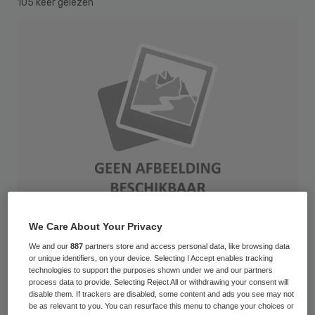
105 keer gelezen
We Care About Your Privacy
We and our
887
partners store and access personal data, like browsing data
ÄZ App 173 Wipo Publikationsname / Publikationsnummer / E-Tag
or unique identifiers, on your device. Selecting I Accept enables tracking
technologies to support the purposes shown under we and our partners
TT.MM.JJJJ (optional)
process data to provide. Selecting Reject All or withdrawing your consent will
disable them. If trackers are disabled, some content and ads you see may not
De raad van bestuur van de MCA Gemini
be as relevant to you. You can resurface this menu to change your choices or