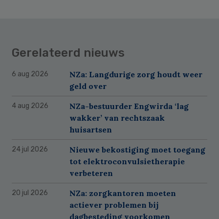
Gerelateerd nieuws
NZa: Langdurige zorg houdt weer
6 aug 2026
geld over
NZa-bestuurder Engwirda ‘lag
4 aug 2026
wakker’ van rechtszaak
huisartsen
Nieuwe bekostiging moet toegang
24 jul 2026
tot elektroconvulsietherapie
verbeteren
NZa: zorgkantoren moeten
20 jul 2026
actiever problemen bij
dagbesteding voorkomen