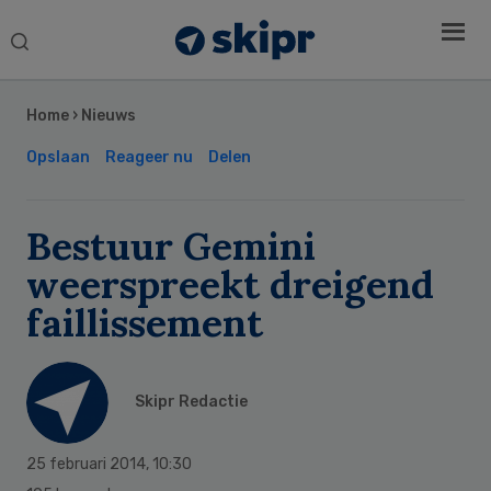
Search
this
Secondary
website
Sidebar
Home
›
Nieuws
Opslaan
Reageer nu
Delen
Bestuur Gemini
weerspreekt dreigend
faillissement
Skipr Redactie
25 februari 2014
,
10:30