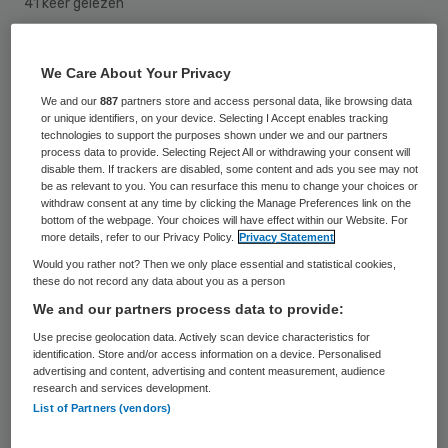
41 keer gelezen
Murk Westerterp treedt per 1 april 2018
We Care About Your Privacy
terug als lid van de raad van bestuur van
We and our
887
partners store and access personal data, like browsing data
Liberein. Hij blijft tot de zomer nog aan
or unique identifiers, on your device. Selecting I Accept enables tracking
technologies to support the purposes shown under we and our partners
Liberein verbonden om lopende projecten af
process data to provide. Selecting Reject All or withdrawing your consent will
disable them. If trackers are disabled, some content and ads you see may not
te ronden, zo maakte de organisatie
be as relevant to you. You can resurface this menu to change your choices or
withdraw consent at any time by clicking the Manage Preferences link on the
bekend. Westerterp vindt het “een passend
bottom of the webpage. Your choices will have effect within our Website. For
moment om te stoppen”.
more details, refer to our Privacy Policy.
Privacy Statement
Would you rather not? Then we only place essential and statistical cookies,
these do not record any data about you as a person
Westerterp: “Nu de fusie tussen
We and our partners process data to provide:
AriënsZorgpalet en Bruggerbosch
Use precise geolocation data. Actively scan device characteristics for
succesvol is gerealiseerd, voelt het na zes
identification. Store and/or access information on a device. Personalised
advertising and content, advertising and content measurement, audience
intensieve én boeiende jaren als het juiste
research and services development.
moment om te vertrekken. Ik kijk terug op
List of Partners (vendors)
een bestuursperiode met veel uitdagingen