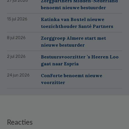
Zorgpartners Midden-Nederland
27 jul 2026
benoemt nieuwe bestuurder
Katinka van Boxtel nieuwe
15 jul 2026
toezichthouder Santé Partners
Zorggroep Almere start met
8 jul 2026
nieuwe bestuurder
Bestuursvoorzitter ’s Heeren Loo
2 jul 2026
gaat naar Espria
ConForte benoemt nieuwe
24 jun 2026
voorzitter
Reader
Reacties
Interactions