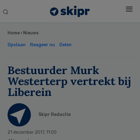
Search
this
Secondary
website
Sidebar
Home
›
Nieuws
Opslaan
Reageer nu
Delen
Bestuurder Murk
Westerterp vertrekt bij
Liberein
Skipr Redactie
21 december 2017
,
11:00