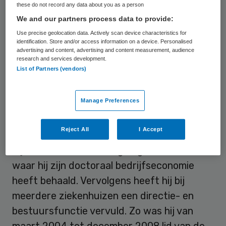
heer Bliek op, die een baan in het buitenland
these do not record any data about you as a person
heeft gevonden en daardoor zijn
We and our partners process data to provide:
toezichthoudende functie niet langer kan
Use precise geolocation data. Actively scan device characteristics for
identification. Store and/or access information on a device. Personalised
vervullen. Binnen de raad van toezicht ZGT
advertising and content, advertising and content measurement, audience
research and services development.
heeft Hilbers het aandachtsgebied
List of Partners (vendors)
financiën/economie.
Manage Preferences
Hilbers is momenteel werkzaam als
lid raad
van bestuur van het Waterland
Reject All
I Accept
ziekenhuis
in Purmerend. Hij heeft aan de
Rijksuniversiteit Groningen gestudeerd
waar hij zijn doctoraal bedrijfseconomie
heeft behaald. Vervolgens heeft hij bij
meerdere ziekenhuizen een directie- en
bestuursfunctie vervuld. Zo was hij van
maart 2004 tot december 2008 lid van de