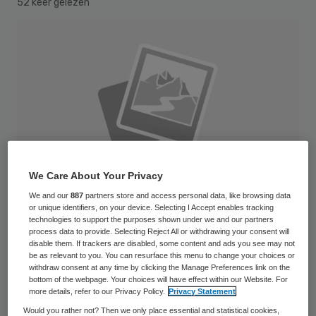
52 keer gelezen
We Care About Your Privacy
We and our
887
partners store and access personal data, like browsing data
or unique identifiers, on your device. Selecting I Accept enables tracking
technologies to support the purposes shown under we and our partners
process data to provide. Selecting Reject All or withdrawing your consent will
disable them. If trackers are disabled, some content and ads you see may not
Lex Hilbers is per 1 februari 2013
be as relevant to you. You can resurface this menu to change your choices or
withdraw consent at any time by clicking the Manage Preferences link on the
toegetreden tot de raad van toezicht van
bottom of the webpage. Your choices will have effect within our Website. For
more details, refer to our Privacy Policy.
Privacy Statement
Ziekenhuisgroep Twente (ZGT). Hij volgt de
Would you rather not? Then we only place essential and statistical cookies,