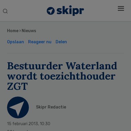
Search
this
Secondary
website
Sidebar
Home
›
Nieuws
Opslaan
Reageer nu
Delen
Bestuurder Waterland
wordt toezichthouder
ZGT
Skipr Redactie
15 februari 2013
,
10:30