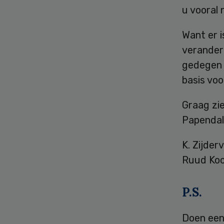
u vooral 
Want er 
verander
gedegen 
basis voo
Graag zi
Papendal
K. Zijder
Ruud Koo
P.S.
Doen een