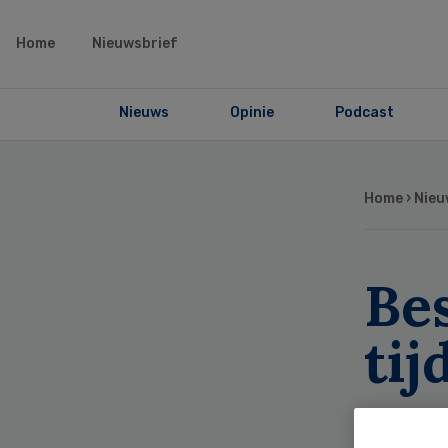
Home
Nieuwsbrief
Nieuws
Opinie
Podcast
Home
›
Nieu
Be
ti
zo