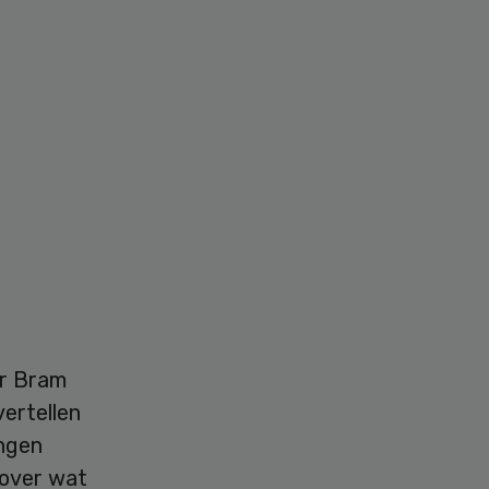
or Bram
vertellen
ingen
 over wat