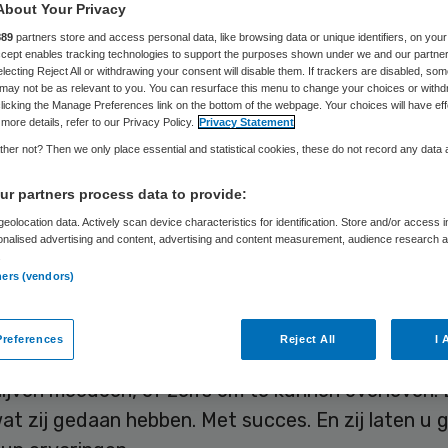
About Your Privacy
889
partners store and access personal data, like browsing data or unique identifiers, on your
Accept enables tracking technologies to support the purposes shown under we and our partne
Skipr Redactie
8 juni 2010
,
15:15
39 keer gelezen
electing Reject All or withdrawing your consent will disable them. If trackers are disabled, so
may not be as relevant to you. You can resurface this menu to change your choices or withd
licking the Manage Preferences link on the bottom of the webpage. Your choices will have eff
more details, refer to our Privacy Policy.
Privacy Statement
, topatleet, en Klaas Kuilman, bestuurder van Th
her not? Then we only place essential and statistical cookies, these do not record any data
se Land. Twee verschillende takken van sport, ma
r partners process data to provide:
kbare situaties. Beiden hadden te maken met tege
eolocation data. Actively scan device characteristics for identification. Store and/or access 
rastisch wijzigende omgeving. Beiden dreigden ze
onalised advertising and content, advertising and content measurement, audience research 
.
/ financieel kopje onder te gaan. Dan heb je niet z
ners (vendors)
schap dat mensen en organisaties voortdurend
ingen ondergaan. Dan moet je simpelweg aan de b
references
Reject All
I 
, keuzes maken, radicaal veranderen. Veranderen 
ijven meedoen, of zelfs om te kunnen overleven. 
at zij gedaan hebben. Met succes. En zij laten u 