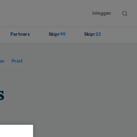
Searc
Inloggen
this
websit
Partners
Skipr
99
Skipr
22
Primary
Sidebar
en
Print
s