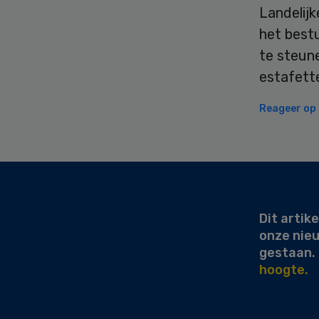
Landelij
het best
te steune
estafett
Reageer op d
Secondary
Sidebar
Dit artike
onze nie
gestaan.
hoogte.