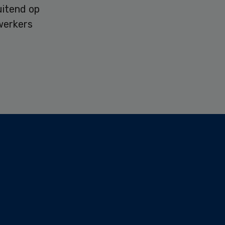
uitend op
werkers