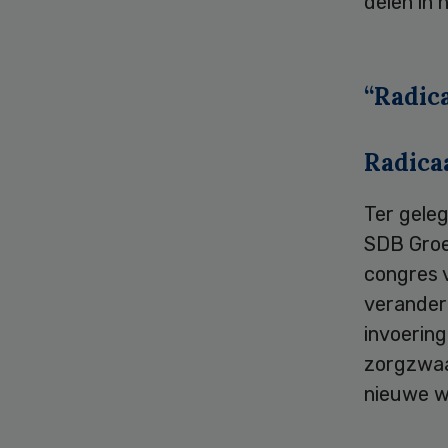
delen in 
“Radic
Radica
Ter geleg
SDB Groe
congres v
verander
invoering
zorgzwaa
nieuwe w