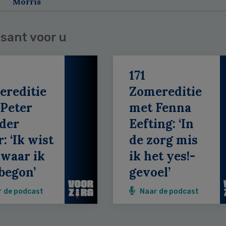
Morris
sant voor u
171
ereditie
Zomereditie
Peter
met Fenna
der
Eefting: ‘In
: ‘Ik wist
de zorg mis
 waar ik
ik het yes!-
begon’
gevoel’
r de podcast
Naar de podcast