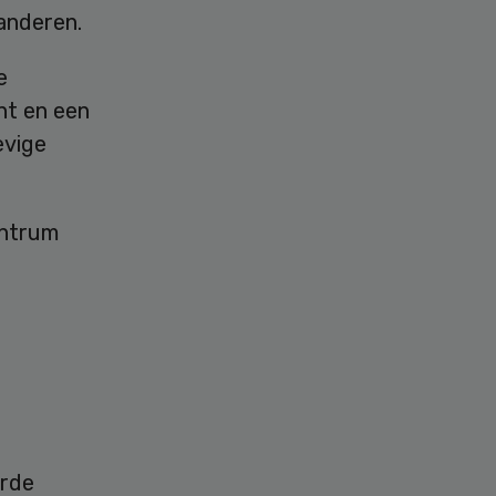
randeren.
e
nt en een
evige
entrum
erde