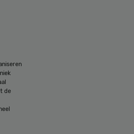
aniseren
niek
aal
t de
heel