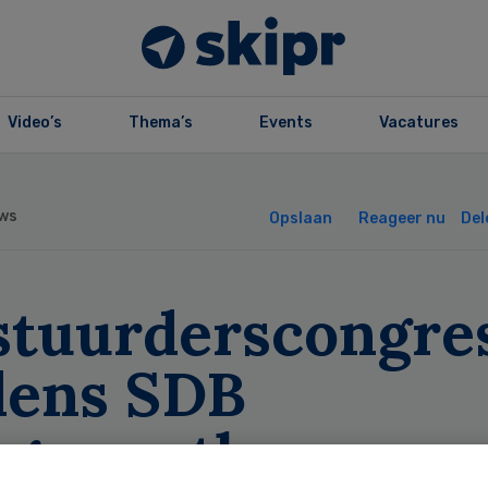
Video’s
Thema’s
Events
Vacatures
ws
Opslaan
Reageer nu
Del
stuurderscongre
jdens SDB
rgmarathon