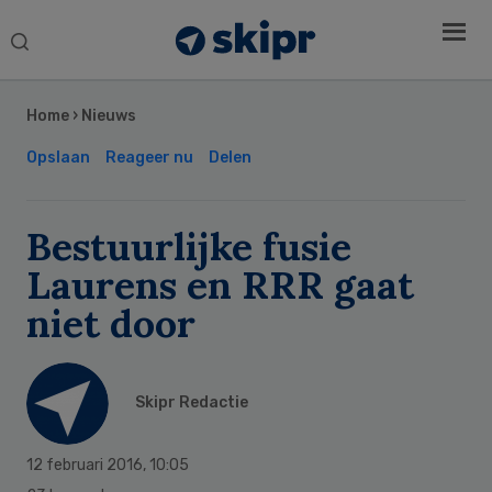
Search
this
Secondary
website
Sidebar
Home
›
Nieuws
Opslaan
Reageer nu
Delen
Bestuurlijke fusie
Laurens en RRR gaat
niet door
Skipr Redactie
12 februari 2016
,
10:05