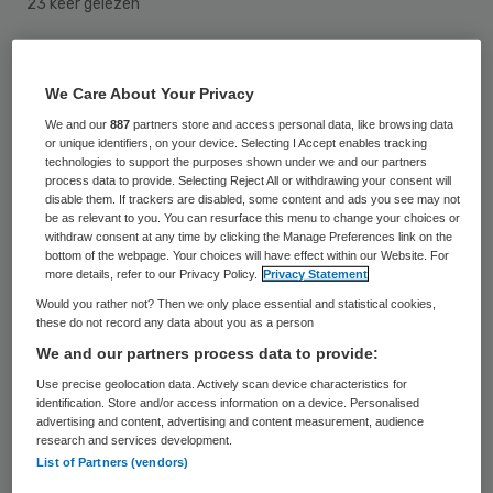
23 keer gelezen
De voorgenomen bestuurlijke fusie tussen
We Care About Your Privacy
thuiszorgorganisatie Laurens en het
We and our
887
partners store and access personal data, like browsing data
centrum voor Reuma en Revalidatie
or unique identifiers, on your device. Selecting I Accept enables tracking
Rotterdam (RRR) gaat niet door. Dat
technologies to support the purposes shown under we and our partners
process data to provide. Selecting Reject All or withdrawing your consent will
hebben de organisaties donderdag
disable them. If trackers are disabled, some content and ads you see may not
be as relevant to you. You can resurface this menu to change your choices or
gemaakt.
withdraw consent at any time by clicking the Manage Preferences link on the
bottom of the webpage. Your choices will have effect within our Website. For
more details, refer to our Privacy Policy.
Privacy Statement
De fusie werd in maart 2015 aangekondigd.
Would you rather not? Then we only place essential and statistical cookies,
Laurens stelde als voorwaarde dat de
these do not record any data about you as a person
financieringsstructuur heringericht zou
We and our partners process data to provide:
worden. De bank wilde hier niet in mee gaan
Use precise geolocation data. Actively scan device characteristics for
identification. Store and/or access information on a device. Personalised
en bracht geen wijzigingen aan in de
advertising and content, advertising and content measurement, audience
research and services development.
kredietmogelijkheden. Laurens stelt dat zo
List of Partners (vendors)
de risico’s van de bestuurlijke fusie de eigen