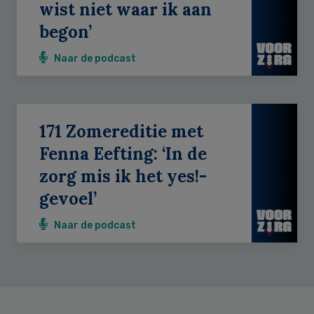
wist niet waar ik aan
begon’
Naar de podcast
171 Zomereditie met
Fenna Eefting: ‘In de
zorg mis ik het yes!-
gevoel’
Naar de podcast