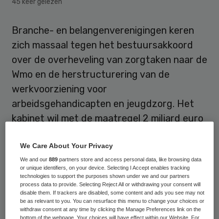
45 keer gelezen
Branche- en belangenverenigingen keren
zich massaal tegen het bestuursakkoord
over de overheveling van zorgtaken naar de
Wmo en de herstructurering van de
werkvoorziening voor
arbeidsgehandicapten en jeugdzorg. Het
kabinet wil met de maatregel 2 miljard euro
bezuinigen.
We Care About Your Privacy
We and our
889
partners store and access personal data, like browsing data
Willekeur
or unique identifiers, on your device. Selecting I Accept enables tracking
technologies to support the purposes shown under we and our partners
process data to provide. Selecting Reject All or withdrawing your consent will
Door de afspraken in het
bestuursakkoord
,
disable them. If trackers are disabled, some content and ads you see may not
be as relevant to you. You can resurface this menu to change your choices or
dat het kabinet op 21 april met Vereniging
withdraw consent at any time by clicking the Manage Preferences link on the
Nederlandse Gemeenten (VNG) heeft
bottom of the webpage. Your choices will have effect within our Website. For