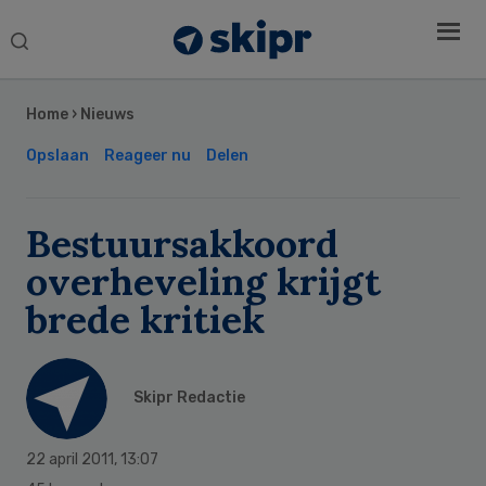
Search
this
Secondary
website
Sidebar
Home
›
Nieuws
Opslaan
Reageer nu
Delen
Bestuursakkoord
overheveling krijgt
brede kritiek
Skipr Redactie
22 april 2011
,
13:07