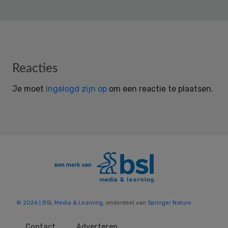
Reader
Reacties
Interactions
Je moet
ingelogd zijn op
om een reactie te plaatsen.
© 2026 | BSL Media & Learning
, onderdeel van
Springer Nature
Contact
Adverteren