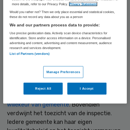
more details, refer to our Privacy Policy.
Privacy Statement
gesloten, moeten mensen met een
Would you rather not? Then we only place essential and statistical cookies,
beperking, die nu begeleiding krijgen vanuit
these do not record any data about you as a person
de AWBZ, vanaf 2013 aankloppen bij hun
We and our partners process data to provide:
eigen gemeente. Volgens de Vereniging
Use precise geolocation data. Actively scan device characteristics for
identification. Store and/or access information on a device. Personalised
Gehandicaptenzorg Nederland (VGN)
advertising and content, advertising and content measurement, audience
research and services development.
komen daarmee de continuïteit en
List of Partners (vendors)
rechtszekerheid van zorg en ondersteuning
in gevaar. Door de overheveling naar de
Manage Preferences
Wmo verdwijnt het verzekerd recht op zorg.
Volgens de VGN worden mensen met een
Reject All
I Accept
beperking worden afhankelijk van de
willekeur van gemeente
. Bovendien
verdwijnt het toezicht van de inspectie.
Iedere gemeente kan haar eigen