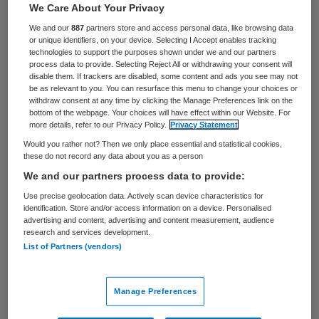
We Care About Your Privacy
Rivas Zorggroep neemt na zeventien jaar
We and our
887
partners store and access personal data, like browsing data
afscheid van de voorzitter van de raad van
or unique identifiers, on your device. Selecting I Accept enables tracking
technologies to support the purposes shown under we and our partners
bestuur Pieter de Kort. Begin juli zal De
process data to provide. Selecting Reject All or withdrawing your consent will
disable them. If trackers are disabled, some content and ads you see may not
Kort de organisatie verlaten.
be as relevant to you. You can resurface this menu to change your choices or
withdraw consent at any time by clicking the Manage Preferences link on the
bottom of the webpage. Your choices will have effect within our Website. For
“Na bijna zeventien intensieve en mooie
more details, refer to our Privacy Policy.
Privacy Statement
jaren heb ik besloten Rivas Zorggroep te
Would you rather not? Then we only place essential and statistical cookies,
these do not record any data about you as a person
verlaten”, laat De Kort weten in een
We and our partners process data to provide:
verklaring. “De invoering van een nieuwe
Use precise geolocation data. Actively scan device characteristics for
organisatiestructuur en de benoeming van
identification. Store and/or access information on a device. Personalised
advertising and content, advertising and content measurement, audience
vier nieuwe directeuren per 1 juni is een
research and services development.
goed en logisch moment om ruimte te
List of Partners (vendors)
maken voor een opvolger. Zo kan Rivas een
frisse start maken met een nieuw team.
Manage Preferences
Voor mij persoonlijk is het ook tijd voor