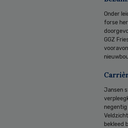
Onder le
forse he
doorgevo
GGZ Fries
vooravon
nieuwbou
Carriè
Jansen st
verpleegk
negentig 
Veldzich
bekleed b