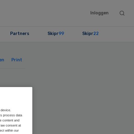
Searc
Inloggen
this
websit
Partners
Skipr
99
Skipr
22
Primary
Sidebar
en
Print
 device.
rs process data
me content and
raw consent at
ect within our