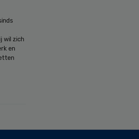
sinds
 wil zich
erk en
zetten