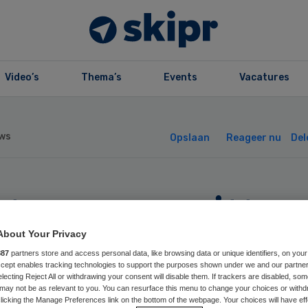
Video’s
Thema’s
Events
Vacatures
ws
Opslaan
Reageer nu
Del
stuursvoorzitter
Z Friesland
About Your Privacy
887
partners store and access personal data, like browsing data or unique identifiers, on your
Accept enables tracking technologies to support the purposes shown under we and our partne
rtrekt
electing Reject All or withdrawing your consent will disable them. If trackers are disabled, so
may not be as relevant to you. You can resurface this menu to change your choices or withd
licking the Manage Preferences link on the bottom of the webpage. Your choices will have eff