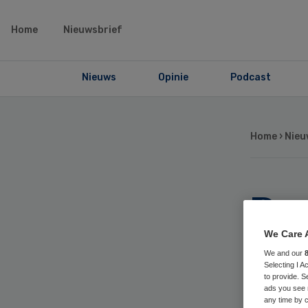
Home
Nieuwsbrief
Nieuws
Opinie
Podcast
Home
›
Nieu
Be
GG
We Care 
We and our
Selecting I 
ve
to provide. S
ads you see 
any time by c