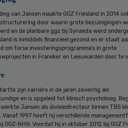
iding van Jansen maakte GGZ Friesland in 2014 oo
rstructurering door waarin grote bezuinigingen 
erd en de planbare ggz bij Synaeda werd onderg
land is inmiddels financieel gezond en er staat a
d om forse investeringsprogramma’s in grote
wprojecten in Franeker en Leeuwarden door te v
re
artte zijn carrière in de jaren zeventig als
undige en is opgeleid tot klinisch psycholoog. Beg
werkte Jansen als divisiedirecteur binnen TBS kli
t. Vanaf 1997 heeft hij verschillende management
ij GGZ-NHN. Voordat hij in oktober 2012 bij GGZ F