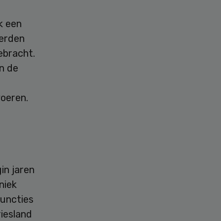
k een
werden
ebracht.
an de
oeren.
in jaren
niek
functies
riesland