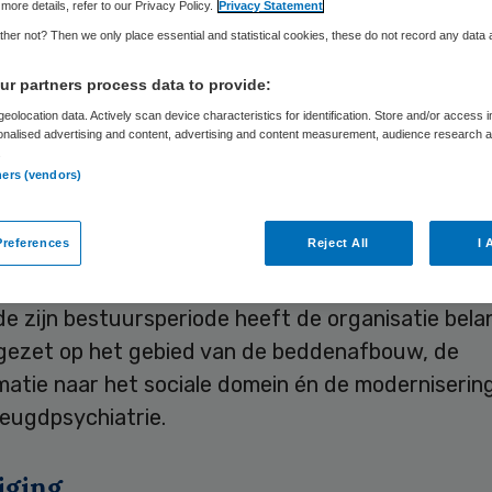
more details, refer to our Privacy Policy.
Privacy Statement
her not? Then we only place essential and statistical cookies, these do not record any data
Skipr Redactie
13 september 2019
,
10:00
169 keer gelezen
r partners process data to provide:
eolocation data. Actively scan device characteristics for identification. Store and/or access 
onalised advertising and content, advertising and content measurement, audience research 
.
voorzitter Adriaan Jansen gaat volgend voorjaa
ners (vendors)
 verlaten. De Raad van Toezicht zal het najaar op
r een geschikte opvolger.
references
Reject All
I 
heeft
zeven jaar leiding gegeven
aan GGZ Frieslan
 zijn bestuursperiode heeft de organisatie belan
gezet op het gebied van de beddenafbouw, de
matie naar het sociale domein én de moderniserin
jeugdpsychiatrie.
iging