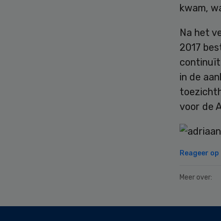
kwam, wa
Na het ve
2017 best
continuït
in de aan
toezichth
voor de 
Reageer op d
Meer over:
Secondary