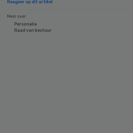
Reageer op dit artikel
Meer over:
Personalia
Raad van bestuur
Primary
Sidebar