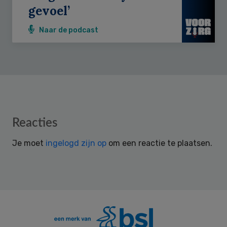
gevoel’
Naar de podcast
Reader
Reacties
Interactions
Je moet
ingelogd zijn op
om een reactie te plaatsen.