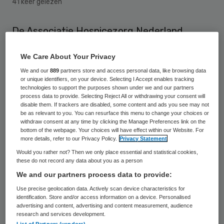
41 keer gelezen
De Associatie Hospicezorg Nederland
(AHzN) heeft twee nieuwe bestuursleden.
We Care About Your Privacy
Martin den Hartog en Marion Sonneveld
We and our
889
partners store and access personal data, like browsing data
treden toe tot het bestuur. Martin den
or unique identifiers, on your device. Selecting I Accept enables tracking
technologies to support the purposes shown under we and our partners
Hartog wordt bestuursvoorzitter.
process data to provide. Selecting Reject All or withdrawing your consent will
disable them. If trackers are disabled, some content and ads you see may not
be as relevant to you. You can resurface this menu to change your choices or
Dat maakt
de AHzN
bekend op 14
withdraw consent at any time by clicking the Manage Preferences link on the
november. Den Hartog en Sonneveld
bottom of the webpage. Your choices will have effect within our Website. For
more details, refer to our Privacy Policy.
Privacy Statement
vormen samen met penningmeester Jaap
Would you rather not? Then we only place essential and statistical cookies,
Gootjes het driekoppige bestuur van de
these do not record any data about you as a person
AHzN. De vacatures zijn ontstaan door het
We and our partners process data to provide:
terugtreden van Janneke Koningswoud en
Use precise geolocation data. Actively scan device characteristics for
identification. Store and/or access information on a device. Personalised
Saskia Teunissen als bestuursleden. De
advertising and content, advertising and content measurement, audience
research and services development.
AHzN heeft veel waardering voor het
List of Partners (vendors)