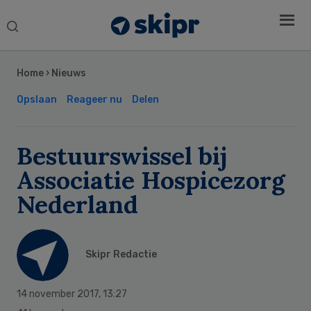
Search
this
Secondary
website
Sidebar
Home
›
Nieuws
Opslaan
Reageer nu
Delen
Bestuurswissel bij
Associatie Hospicezorg
Nederland
Skipr Redactie
14 november 2017
,
13:27