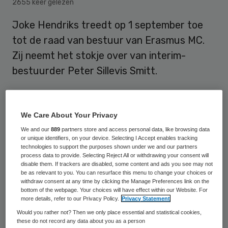
2655 keer gelezen
Joke Hendriks treedt op 1 september toe
tot de raad van bestuur van Erasmus MC.
Zij neemt het stokje over van interim-
bestuurder Peter Sillevis Smitt.
Joke Hendriks studeerde geneeskunde in
We Care About Your Privacy
Rotterdam. Daar volgde ze de opleidingen
We and our
889
partners store and access personal data, like browsing data
tot chirurgie en vaatchirurgie. Bij Erasmus
or unique identifiers, on your device. Selecting I Accept enables tracking
technologies to support the purposes shown under we and our partners
MC ging ze vervolgens aan de slag als
process data to provide. Selecting Reject All or withdrawing your consent will
disable them. If trackers are disabled, some content and ads you see may not
vaatchirurg, hoogleraar en afdelingshoofd.
be as relevant to you. You can resurface this menu to change your choices or
“Gecombineerd met een indrukwekkend
withdraw consent at any time by clicking the Manage Preferences link on the
bottom of the webpage. Your choices will have effect within our Website. For
trackrecord in academisch en medisch
more details, refer to our Privacy Policy.
Privacy Statement
leiderschap binnen het Erasmus MC”,
aldus
Would you rather not? Then we only place essential and statistical cookies,
these do not record any data about you as a person