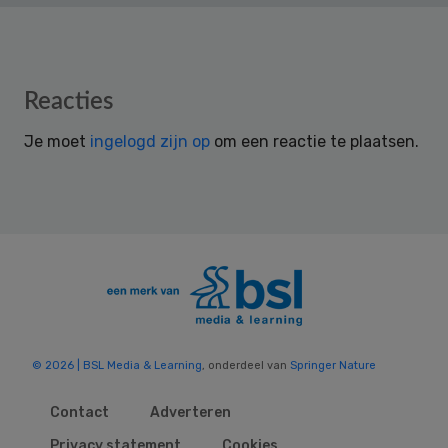
Reader
Reacties
Interactions
Je moet
ingelogd zijn op
om een reactie te plaatsen.
© 2026 | BSL Media & Learning
, onderdeel van
Springer Nature
Contact
Adverteren
Privacy statement
Cookies