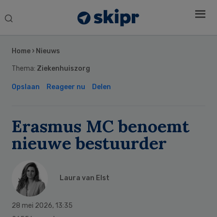
Search
this
Secondary
website
Sidebar
Home
›
Nieuws
Thema:
Ziekenhuiszorg
Opslaan
Reageer nu
Delen
Erasmus MC benoemt
nieuwe bestuurder
Laura van Elst
28 mei 2026
,
13:35