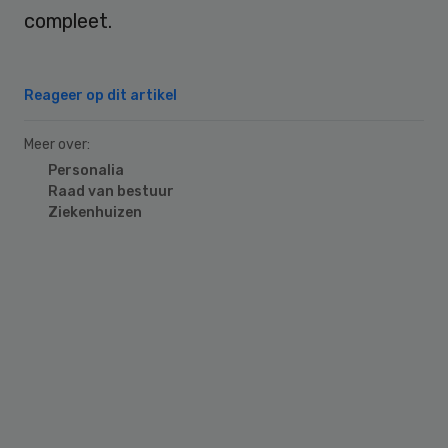
compleet.
Reageer op dit artikel
Meer over:
Personalia
Raad van bestuur
Ziekenhuizen
Primary
Sidebar