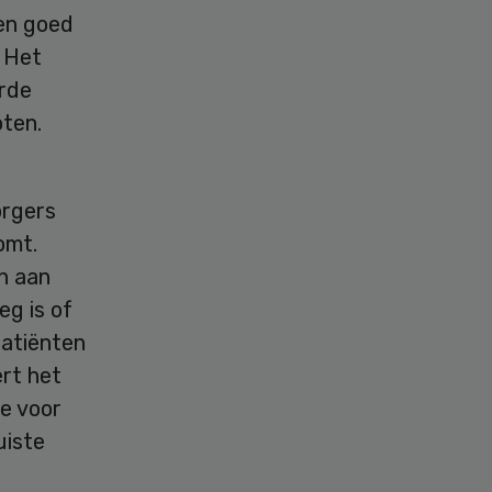
 en goed
. Het
erde
oten.
orgers
omt.
n aan
eg is of
patiënten
rt het
ie voor
uiste