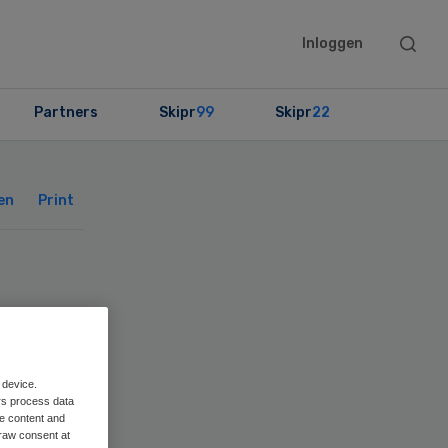
Searc
Inloggen
this
websit
Partners
Skipr
99
Skipr
22
Primary
Sidebar
en
Print
 device.
rs process data
me content and
raw consent at