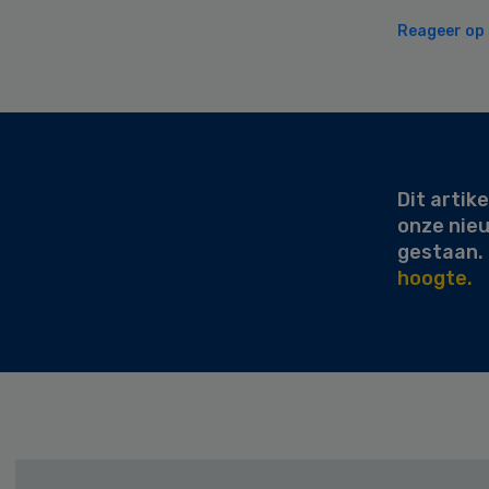
Reageer op d
Secondary
Sidebar
Dit artike
onze nie
gestaan.
hoogte.