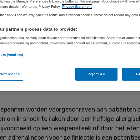
licking the Manage Preferences link on the bottom of the webpage. Your choices will have eff
more details, refer to our Privacy Policy.
Privacy Statement
her not? Then we only place essential and statistical cookies, these do not record any data
Skipr Redactie
23 juli 2015
,
08:58
35 keer gelezen
r partners process data to provide:
eolocation data. Actively scan device characteristics for identification. Store and/or access 
onalised advertising and content, advertising and content measurement, audience research 
tische bedrijven moeten patiënten en verzorger
.
er voorlichten over het gebruik van adrenalinepen
ners (vendors)
tie. Dit stelt het Europees
ddelenbeoordelingscomité, dat pennen opnieuw 
references
Reject All
I 
ld omdat er zorgen waren over het goed gebruik
nepennen worden voorgeschreven aan patiënten d
pen om in shock te raken door een heftige allergis
bijvoorbeeld op een wespensteek of door het eten
Een adrenalinepen voor zelfinjectie is een potentiee