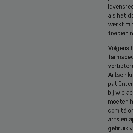
levensre
als het d
werkt mi
toedienin
Volgens 
farmaceu
verbetere
Artsen kr
patiënten
bij wie a
moeten hu
comité om
arts en a
gebruik v