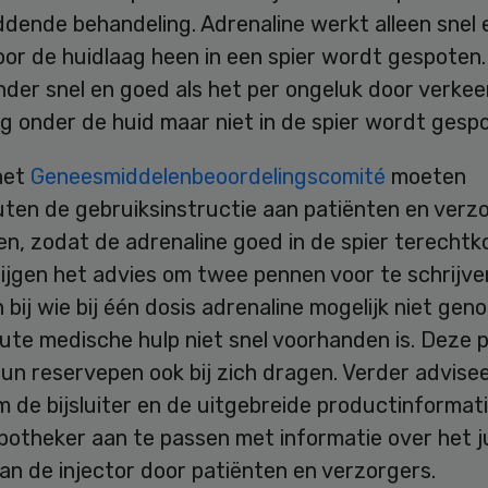
ddende behandeling. Adrenaline werkt alleen snel
oor de huidlaag heen in een spier wordt gespoten
nder snel en goed als het per ongeluk door verke
g onder de huid maar niet in de spier wordt gesp
het
Geneesmiddelenbeoordelingscomité
moeten
ten de gebruiksinstructie aan patiënten en verz
n, zodat de adrenaline goed in de spier terechtk
ijgen het advies om twee pennen voor te schrijve
 bij wie bij één dosis adrenaline mogelijk niet geno
cute medische hulp niet snel voorhanden is. Deze 
n reservepen ook bij zich dragen. Verder advisee
 de bijsluiter en de uitgebreide productinformat
potheker aan te passen met informatie over het j
an de injector door patiënten en verzorgers.