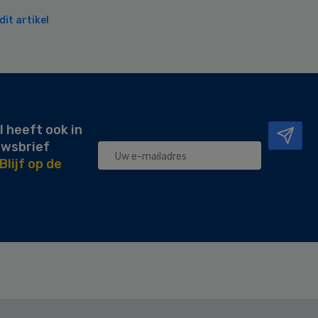
it artikel
l heeft ook in
uwsbrief
Blijf op de