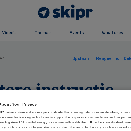
Video’s
Thema’s
Events
Vacatures
ws
Opslaan
Reageer nu
Del
tere instructie
ig bij
About Your Privacy
887
partners store and access personal data, like browsing data or unique identifiers, on your
renalinepennen’
Accept enables tracking technologies to support the purposes shown under we and our partne
electing Reject All or withdrawing your consent will disable them. If trackers are disabled, so
may not be as relevant to you. You can resurface this menu to change your choices or withd