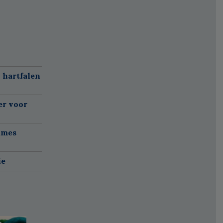
 hartfalen
er voor
ames
ie