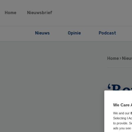
Home
Nieuwsbrief
Nieuws
Opinie
Podcast
Home
›
Nieu
‘Be
nod
We Care 
We and our
ad
Selecting I 
to provide. S
ads you see 