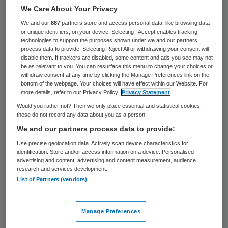
We Care About Your Privacy
Het aantal eenzame inwoners met
We and our
887
partners store and access personal data, like browsing data
overgewicht en met een verhoogd risico op
or unique identifiers, on your device. Selecting I Accept enables tracking
technologies to support the purposes shown under we and our partners
angst, depressie, diabetes of een
process data to provide. Selecting Reject All or withdrawing your consent will
hartinfarct zal in Den Haag de komende
disable them. If trackers are disabled, some content and ads you see may not
be as relevant to you. You can resurface this menu to change your choices or
jaren fors stijgen. Dat meldt de Volkskrant
withdraw consent at any time by clicking the Manage Preferences link on the
bottom of the webpage. Your choices will have effect within our Website. For
op basis van een studie van GGD
more details, refer to our Privacy Policy.
Privacy Statement
Haaglanden.
Would you rather not? Then we only place essential and statistical cookies,
these do not record any data about you as a person
In 2020 is de helft van de volwassen
We and our partners process data to provide:
Hagenaars eenzaam en te zwaar. In
Use precise geolocation data. Actively scan device characteristics for
identification. Store and/or access information on a device. Personalised
absolute aantallen uitgedrukt gaat het om
advertising and content, advertising and content measurement, audience
research and services development.
een groei met
15.000 Hagenaars
. Dit is 11
List of Partners (vendors)
procent meer dan in 2012.
De forse groei komt volgens GGD
Manage Preferences
Haaglanden door de vergrijzing en door de