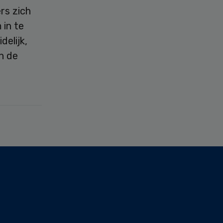
rs zich
 in te
delijk,
n de