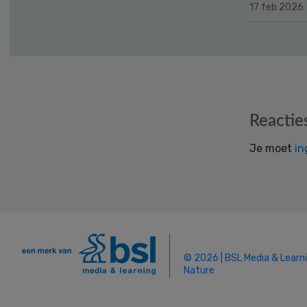
17 feb 2026
Reader
Reactie
Interactions
Je moet
in
© 2026 | BSL Media & Learn
Nature