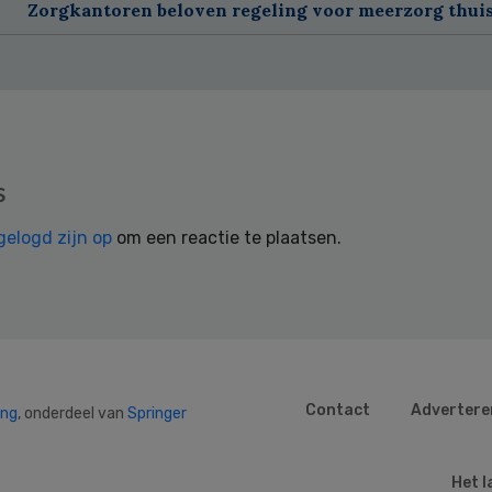
Zorgkantoren beloven regeling voor meerzorg thui
s
gelogd zijn op
om een reactie te plaatsen.
Contact
Advertere
ing
, onderdeel van
Springer
Het l