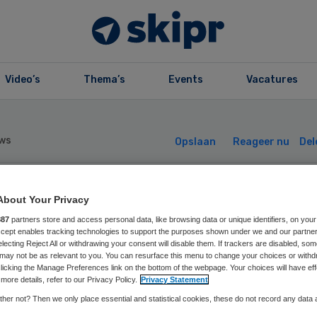
Video’s
Thema’s
Events
Vacatures
ws
Opslaan
Reageer nu
Del
jna 3000 melding
About Your Privacy
887
partners store and access personal data, like browsing data or unique identifiers, on your
Accept enables tracking technologies to support the purposes shown under we and our partne
or pgb-claim
electing Reject All or withdrawing your consent will disable them. If trackers are disabled, so
may not be as relevant to you. You can resurface this menu to change your choices or withd
licking the Manage Preferences link on the bottom of the webpage. Your choices will have eff
more details, refer to our Privacy Policy.
Privacy Statement
her not? Then we only place essential and statistical cookies, these do not record any data