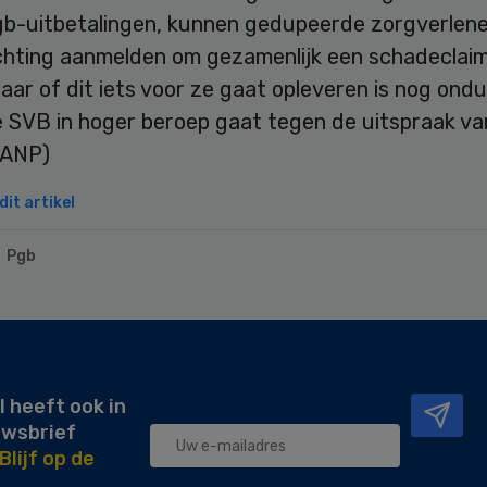
pgb-uitbetalingen, kunnen gedupeerde zorgverlene
ichting aanmelden om gezamenlijk een schadeclaim
aar of dit iets voor ze gaat opleveren is nog ondui
 SVB in hoger beroep gaat tegen de uitspraak va
(ANP)
it artikel
Pgb
l heeft ook in
uwsbrief
Blijf op de