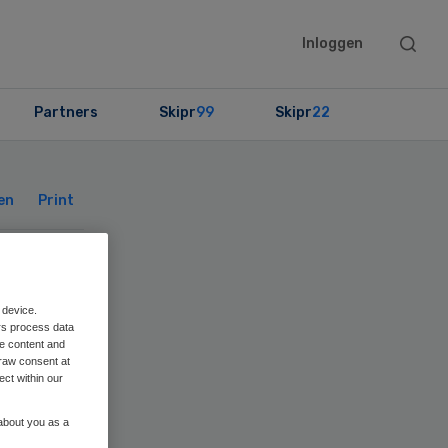
Searc
Inloggen
this
websit
Partners
Skipr
99
Skipr
22
Primary
Sidebar
en
Print
en
 device.
rs process data
me content and
raw consent at
ect within our
 about you as a