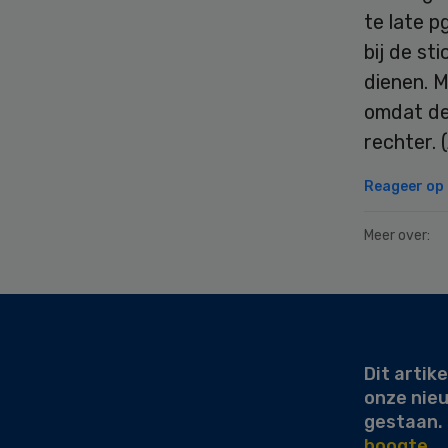
te late 
bij de st
dienen. M
omdat de
rechter. 
Reageer op d
Meer over:
Secondary
Sidebar
Dit artike
onze nie
gestaan.
hoogte.