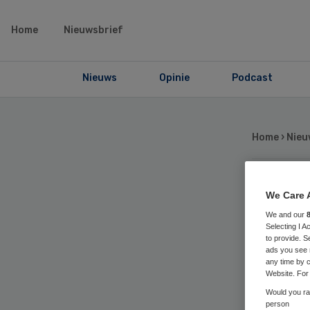
Home
Nieuwsbrief
Nieuws
Opinie
Podcast
Home
›
Nieu
Bi
We Care 
We and our
Selecting I 
vo
to provide. S
ads you see 
any time by c
Website. For 
Would you rat
person