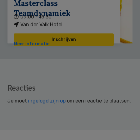
Masterclass
Teamdynamiek
09:00 - 16:30
Van der Valk Hotel
Inschrijven
Meer informatie
Reader
Reacties
Interactions
Je moet
ingelogd zijn op
om een reactie te plaatsen.