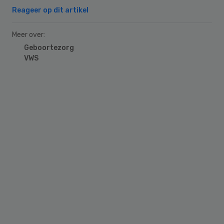
Reageer op dit artikel
Meer over:
Geboortezorg
VWS
Primary
Sidebar