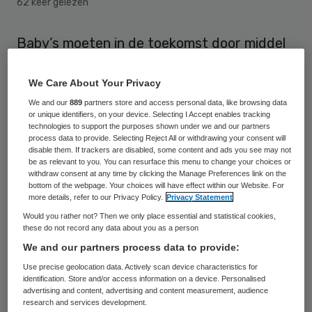
62 keer gelezen
Baby’s moeten in de toekomst door middel
van de hielprik worden gescreend op de
ziekte spinale spieratrofie (SMA). Dat vindt
We Care About Your Privacy
staatssecretaris Paul Blokhuis
We and our
889
partners store and access personal data, like browsing data
or unique identifiers, on your device. Selecting I Accept enables tracking
(Volksgezondheid). Hij vraagt het
technologies to support the purposes shown under we and our partners
process data to provide. Selecting Reject All or withdrawing your consent will
Rijksinstituut voor Volksgezondheid en
disable them. If trackers are disabled, some content and ads you see may not
be as relevant to you. You can resurface this menu to change your choices or
Milieu (RIVM) voorbereidingen te treffen om
withdraw consent at any time by clicking the Manage Preferences link on the
bottom of the webpage. Your choices will have effect within our Website. For
de hielprikscreening uit te breiden.
more details, refer to our Privacy Policy.
Privacy Statement
Would you rather not? Then we only place essential and statistical cookies,
De Gezondheidsraad adviseerde Blokhuis
these do not record any data about you as a person
afgelopen zomer met de hielprik op SMA te
We and our partners process data to provide:
controleren. “Voordeel is dat kinderen met
Use precise geolocation data. Actively scan device characteristics for
identification. Store and/or access information on a device. Personalised
de ernstigste varianten van de ziekte dan
advertising and content, advertising and content measurement, audience
research and services development.
behandeld kunnen worden voordat ze