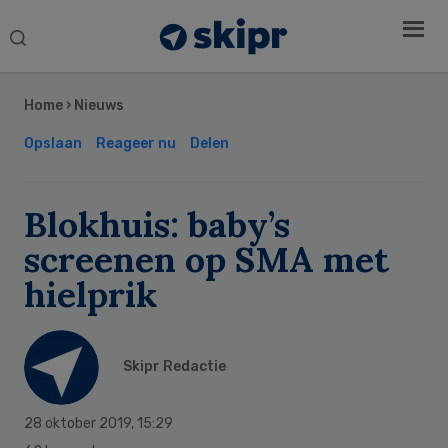
Search
this
Secondary
website
Sidebar
Home
›
Nieuws
Opslaan
Reageer nu
Delen
Blokhuis: baby’s
screenen op SMA met
hielprik
Skipr Redactie
28 oktober 2019
,
15:29