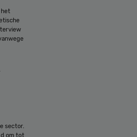
 het
etische
nterview
r vanwege
r
e sector.
gd om tot