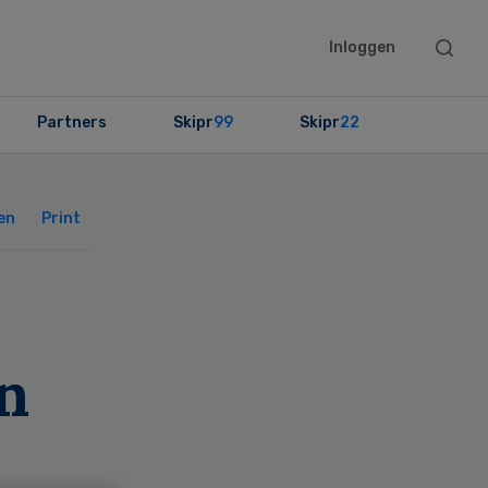
Searc
Inloggen
this
websit
Partners
Skipr
99
Skipr
22
Primary
Sidebar
en
Print
n