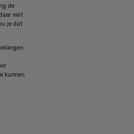
ang de
daar niet
ou je dat
belangen:
oor
die kunnen