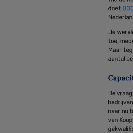
doet
BO
Nederlan
De werel
toe, mede
Maar teg
aantal b
Capaci
De vraags
bedrijven
naar nu b
van Kooph
gekwalif