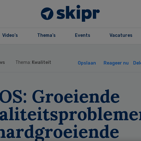
Video’s
Thema’s
Events
Vacatures
ws
Thema:
Kwaliteit
Opslaan
Reageer nu
Del
OS: Groeiende
aliteitsprobleme
 hardgroeiende