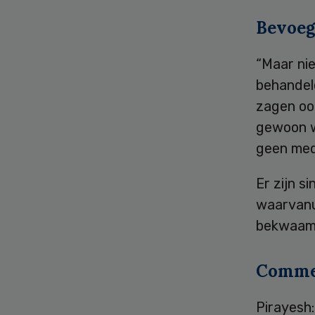
Bevoeg
“Maar nie
behandel
zagen oog
gewoon w
geen med
Er zijn 
waarvanu
bekwaamh
Commer
Pirayesh: