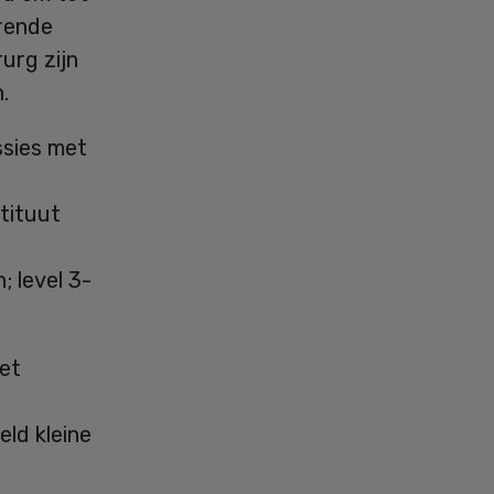
erende
urg zijn
.
ssies met
stituut
 level 3-
et
ld kleine