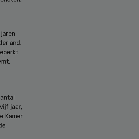
 jaren
derland.
beperkt
emt.
aantal
ijf jaar,
 de Kamer
de