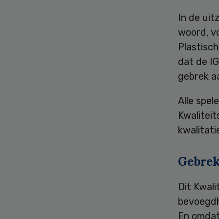
In de uit
woord, v
Plastisch
dat de I
gebrek aa
Alle spe
Kwaliteit
kwalitati
Gebrek
Dit Kwali
bevoegdh
En omdat 