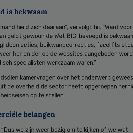
d is bekwaam
mand hield zich daaraan”, vervolgt hij. “Want voor
en geldt gewoon de Wet BIG: bevoegd is bekwaa
lidcorrecties, buikwandcorrecties, facelifts etc
eer her en der op de websites aangeboden wor
isch specialisten werkzaam waren.”
sindsdien kamervragen over het onderwerp gewees
it de overheid de sector heeft opgeroepen hern
eidseisen op te stellen.
ciële belangen
 “Dus we zijn weer bezig om te kijken of we wat