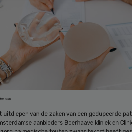
obe.com
t uitdiepen van de zaken van een gedupeerde pat
sterdamse aanbieders Boerhaave kliniek en Clinic
azorg na medische fouten zwaar tekort heeft ge