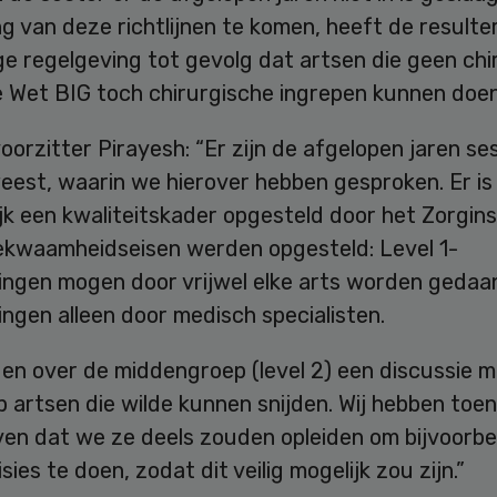
ng van deze richtlijnen te komen, heeft de result
e regelgeving tot gevolg dat artsen die geen chir
e Wet BIG toch chirurgische ingrepen kunnen doen
rzitter Pirayesh: “Er zijn de afgelopen jaren se
est, waarin we hierover hebben gesproken. Er is
ijk een kwaliteitskader opgesteld door het Zorgin
ekwaamheidseisen werden opgesteld: Level 1-
ngen mogen door vrijwel elke arts worden gedaan;
ngen alleen door medisch specialisten.
en over de middengroep (level 2) een discussie m
 artsen die wilde kunnen snijden. Wij hebben toen
en dat we ze deels zouden opleiden om bijvoorbee
sies te doen, zodat dit veilig mogelijk zou zijn.”