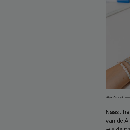
Alex / stock.ad
Naast he
van de Am
wie de n