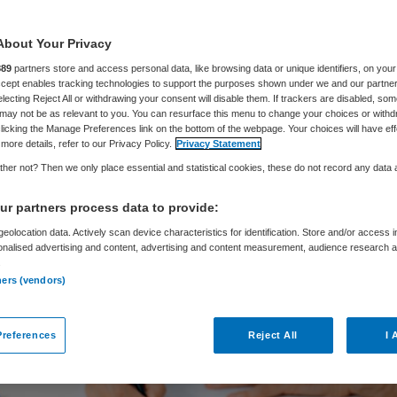
smetische
About Your Privacy
rgsector
889
partners store and access personal data, like browsing data or unique identifiers, on your
Accept enables tracking technologies to support the purposes shown under we and our partne
electing Reject All or withdrawing your consent will disable them. If trackers are disabled, so
may not be as relevant to you. You can resurface this menu to change your choices or withd
licking the Manage Preferences link on the bottom of the webpage. Your choices will have eff
more details, refer to our Privacy Policy.
Privacy Statement
Pierre de Winter
30 juli 2025
,
16:31
4378 keer gelezen
her not? Then we only place essential and statistical cookies, these do not record any data
r partners process data to provide:
flevering die het tv-programma BOOS op donderdag
eolocation data. Actively scan device characteristics for identification. Store and/or access 
n cosmetische klinieken, wordt een zorgwekkend 
onalised advertising and content, advertising and content measurement, audience research 
.
t van deze hard groeiende medische sector.
ners (vendors)
references
Reject All
I 