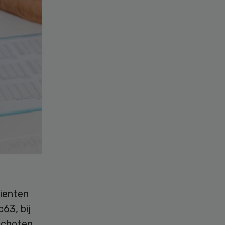
ienten
63, bij
schoten,