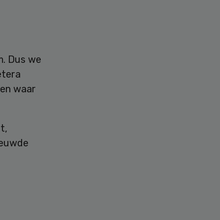
m. Dus we
etera
den waar
t,
ieuwde