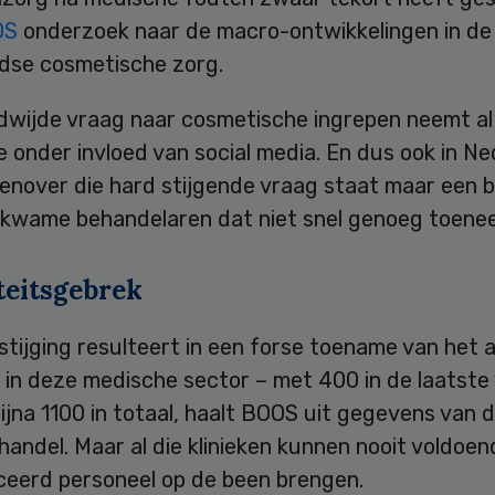
OS
onderzoek naar de macro-ontwikkelingen in de
dse cosmetische zorg.
dwijde vraag naar cosmetische ingrepen neemt al
 onder invloed van social media. En dus ook in Ne
enover die hard stijgende vraag staat maar een 
ekwame behandelaren dat niet snel genoeg toene
teitsgebrek
tijging resulteert in een forse toename van het 
 in deze medische sector – met 400 in de laatste v
ijna 1100 in totaal, haalt BOOS uit gegevens van
andel. Maar al die klinieken kunnen nooit voldoen
iceerd personeel op de been brengen.