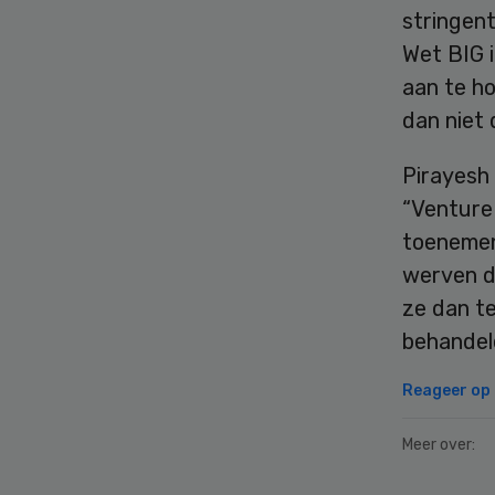
stringen
Wet BIG i
aan te ho
dan niet
Pirayesh
“Venture 
toenemen
werven di
ze dan t
behandel
Reageer op d
Meer over: