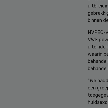
uitbreidi
gebrekkig
binnen d
NVPEC-voo
VWS gewe
uiteindel
waarin b
behandeli
behandeli
“We hadd
een groep
toegegev
huidsexci