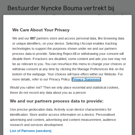
Bestuurder Nyncke Bouma vertrekt bij
zorgorganisatie Fonteynenburg. Zij ziet af
van verlenging van haar contract per 15
We Care About Your Privacy
augustus 2017.
We and our
887
partners store and access personal data, like browsing data
or unique identifiers, on your device. Selecting I Accept enables tracking
Bouma is sinds augustus 2013
verbonden
technologies to support the purposes shown under we and our partners
process data to provide. Selecting Reject All or withdrawing your consent will
aan Fonteynenburg
. “Ik ben heel trots op
disable them. If trackers are disabled, some content and ads you see may not
be as relevant to you. You can resurface this menu to change your choices or
wat we de afgelopen jaren bereikt hebben.
withdraw consent at any time by clicking the Manage Preferences link on the
bottom of the webpage. Your choices will have effect within our Website. For
Herstel, zelfsturing en zeggenschap zijn
more details, refer to our Privacy Policy.
Privacy Statement
pijlers die ons sterk maken. Ik ben blij dat ik
Would you rather not? Then we only place essential and statistical cookies,
these do not record any data about you as a person
daar een bijdrage aan heb mogen leveren en
We and our partners process data to provide:
ga nu weer door naar een volgende stap. Ik
Use precise geolocation data. Actively scan device characteristics for
sluit daarbij niets uit en ga het avontuur
identification. Store and/or access information on a device. Personalised
advertising and content, advertising and content measurement, audience
open tegemoet.”
research and services development.
List of Partners (vendors)