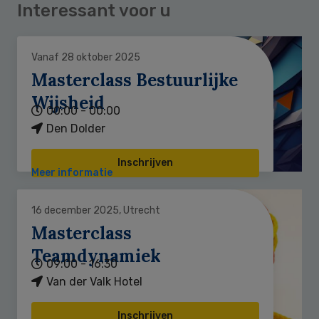
Interessant voor u
Vanaf 28 oktober 2025
Masterclass Bestuurlijke
Wijsheid
00:00 - 00:00
Den Dolder
Inschrijven
Meer informatie
16 december 2025, Utrecht
Masterclass
Teamdynamiek
09:00 - 16:30
Van der Valk Hotel
Inschrijven