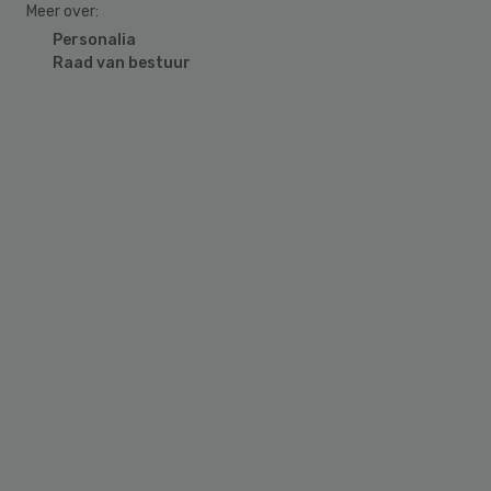
Meer over:
Personalia
Raad van bestuur
Primary
Sidebar