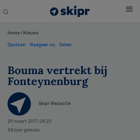
Search
this
Secondary
website
Sidebar
Home
›
Nieuws
Opslaan
Reageer nu
Delen
Bouma vertrekt bij
Fonteynenburg
Skipr Redactie
29 maart 2017
,
08:20
58 keer gelezen