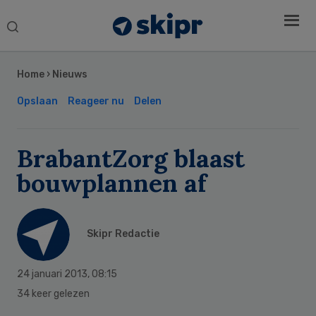
Search
this
Secondary
website
Sidebar
Home
›
Nieuws
Opslaan
Reageer nu
Delen
BrabantZorg blaast
bouwplannen af
Skipr Redactie
24 januari 2013
,
08:15
34 keer gelezen