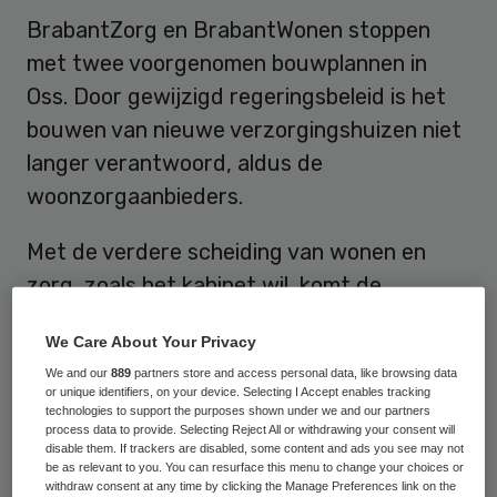
BrabantZorg en BrabantWonen stoppen
met twee voorgenomen bouwplannen in
Oss. Door gewijzigd regeringsbeleid is het
bouwen van nieuwe verzorgingshuizen niet
langer verantwoord, aldus de
woonzorgaanbieders.
Met de verdere scheiding van wonen en
zorg, zoals het kabinet wil, komt de
financiering van de traditionele
We Care About Your Privacy
verzorgingshuizen te vervallen. Op termijn
We and our
889
partners store and access personal data, like browsing data
zullen alleen nog verpleeghuisplaatsen
or unique identifiers, on your device. Selecting I Accept enables tracking
technologies to support the purposes shown under we and our partners
overblijven voor die ouderen die niet
process data to provide. Selecting Reject All or withdrawing your consent will
zelfstandig kunnen wonen. BrabantZorg en
disable them. If trackers are disabled, some content and ads you see may not
be as relevant to you. You can resurface this menu to change your choices or
BrabantWonen hebben op dit moment
withdraw consent at any time by clicking the Manage Preferences link on the