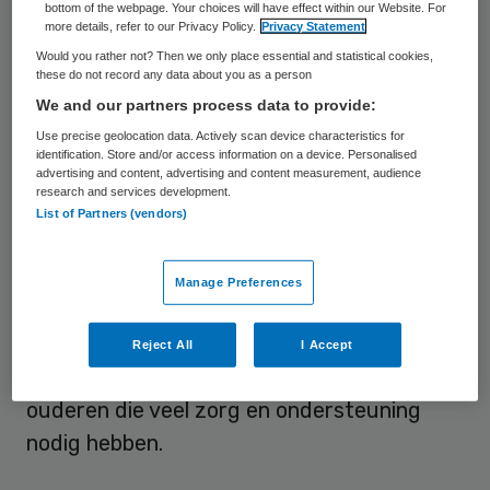
bottom of the webpage. Your choices will have effect within our Website. For
ongeveer duizend
more details, refer to our Privacy Policy.
Privacy Statement
verzorgingshuisappartementen. Dit aantal
Would you rather not? Then we only place essential and statistical cookies,
these do not record any data about you as a person
wordt afgebouwd
.
We and our partners process data to provide:
Use precise geolocation data. Actively scan device characteristics for
Zorgwoningen
identification. Store and/or access information on a device. Personalised
advertising and content, advertising and content measurement, audience
research and services development.
BrabantZorg en BrabantWonen verwacht
List of Partners (vendors)
dat een deel van deze appartementen
ingezet kan worden om de groeiende vraag
Manage Preferences
naar verpleeghuisplaatsen op te vangen.
Het restant zal zoveel als mogelijk worden
Reject All
I Accept
omgebouwd tot ‘zorgwoningen’ voor
ouderen die veel zorg en ondersteuning
nodig hebben.