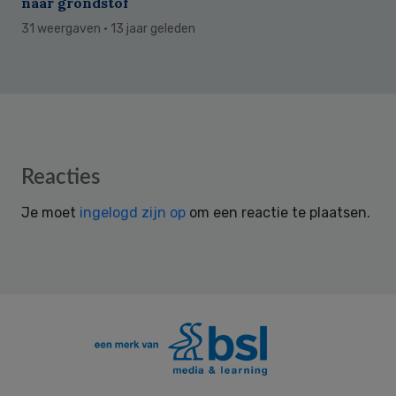
naar grondstof
31 weergaven
· 13 jaar geleden
Reader
Reacties
Interactions
Je moet
ingelogd zijn op
om een reactie te plaatsen.