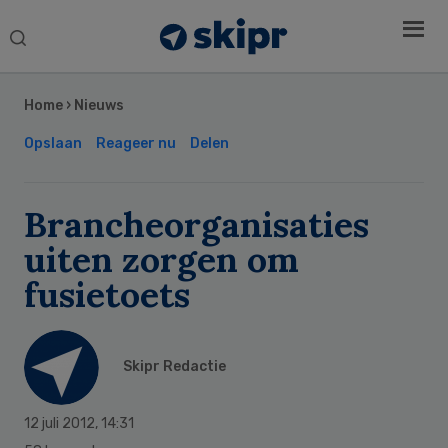
Search
this
Secondary
website
Sidebar
Home
›
Nieuws
Opslaan
Reageer nu
Delen
Brancheorganisaties
uiten zorgen om
fusietoets
Skipr Redactie
12 juli 2012
,
14:31