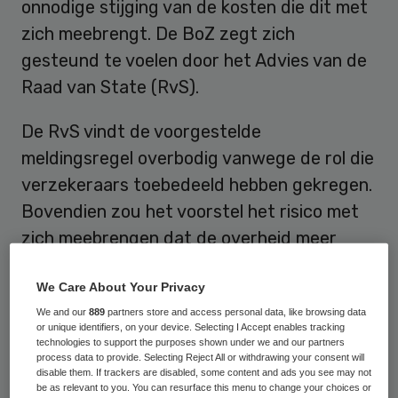
onnodige stijging van de kosten die dit met
zich meebrengt. De BoZ zegt zich
gesteund te voelen door het Advies van de
Raad van State (RvS).
De RvS vindt de voorgestelde
meldingsregel overbodig vanwege de rol die
verzekeraars toebedeeld hebben gekregen.
Bovendien zou het voorstel het risico met
zich meebrengen dat de overheid meer
regelt dan wenselijk is. Wat betreft de
We Care About Your Privacy
aanwijzingsbevoegdheid tot het wijzigen
We and our
889
partners store and access personal data, like browsing data
van de organisatiestructuur ziet de raad
or unique identifiers, on your device. Selecting I Accept enables tracking
van State ook obstakels die het
technologies to support the purposes shown under we and our partners
process data to provide. Selecting Reject All or withdrawing your consent will
onuitvoerbaar maken. De maatregel is zeer
disable them. If trackers are disabled, some content and ads you see may not
be as relevant to you. You can resurface this menu to change your choices or
ingrijpend, maar onvoldoende bepaald,