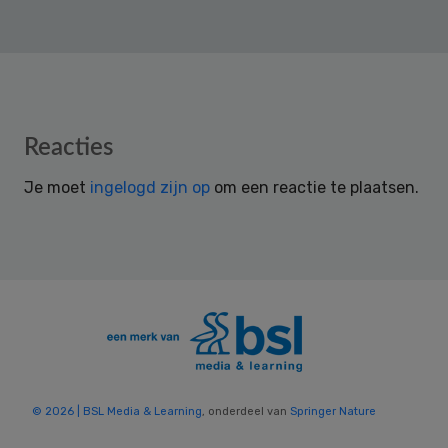
Reader
Reacties
Interactions
Je moet
ingelogd zijn op
om een reactie te plaatsen.
© 2026 | BSL Media & Learning
, onderdeel van
Springer Nature