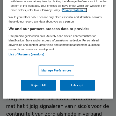
withdraw consent at any time by clicking the Manage Preferences link on the
bottom of the webpage. Your choices will have effect within our Website. For
omdat de noodzaak en proportionaliteit niet
more details, refer to our Privacy Policy.
Privacy Statement
vaststaan. Hierdoor is de uitoefening van
Would you rather not? Then we only place essential and statistical cookies,
these do not record any data about you as a person
deze bevoegdheid onverenigbaar met het
We and our partners process data to provide:
recht van eigendom.
Use precise geolocation data. Actively scan device characteristics for
identification. Store and/or access information on a device. Personalised
De BoZ heeft in een brief aan de Vaste
advertising and content, advertising and content measurement, audience
research and services development.
Kamercommissie van VWS haar zorgen
List of Partners (vendors)
kenbaar gemaakt. Donderdag 12 juli kan
deze Kamercommissie zijn inbreng leveren
Manage Preferences
voor het schriftelijk overleg over de
wijziging van de Wet marktordening
Reject All
I Accept
gezondheidszorg, de Wet cliëntenrechten
zorg en enkele andere wetten in verband
met het tijdig signaleren van risico’s voor de
continuïteit van zorg alsmede in verband