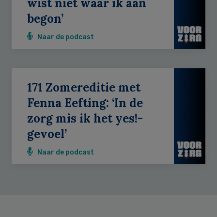
wist niet waar ik aan
begon’
Naar de podcast
171 Zomereditie met
Fenna Eefting: ‘In de
zorg mis ik het yes!-
gevoel’
Naar de podcast