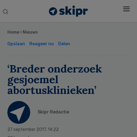
Search
this
Secondary
website
Sidebar
Home
›
Nieuws
Opslaan
Reageer nu
Delen
‘Breder onderzoek
gesjoemel
abortusklinieken’
Skipr Redactie
27 september 2017
,
14:22