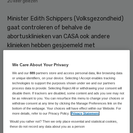
20 keer gelezen
Minister Edith Schippers (Volksgezondheid)
gaat controleren of behalve de
abortusklinieken van CASA ook andere
klinieken hebben gesjoemeld met
declaraties. Ze wil verder de
subsidievoorwaarden aanpassen en bezien
We Care About Your Privacy
of ze het toezicht kan verbeteren. Ze
We and our
889
partners store and access personal data, like browsing data
or unique identifiers, on your device. Selecting I Accept enables tracking
verzekert dat vrouwen die hun
technologies to support the purposes shown under we and our partners
zwangerschap willen afbreken niet hoeven
process data to provide. Selecting Reject All or withdrawing your consent will
disable them. If trackers are disabled, some content and ads you see may not
te vrezen voor een dichte deur.
be as relevant to you. You can resurface this menu to change your choices or
withdraw consent at any time by clicking the Manage Preferences link on the
bottom of the webpage. Your choices will have effect within our Website. For
Schippers acht ingrijpen noodzakelijk na het
more details, refer to our Privacy Policy.
Privacy Statement
faillissement van CASA en de misstanden
Would you rather not? Then we only place essential and statistical cookies,
these do not record any data about you as a person
die daarbij aan het licht kwamen. De