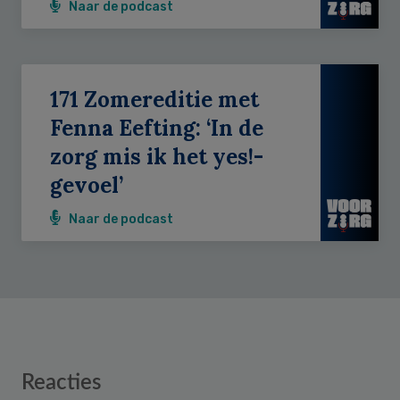
Naar de podcast
171 Zomereditie met
Fenna Eefting: ‘In de
zorg mis ik het yes!-
gevoel’
Naar de podcast
Reader
Reacties