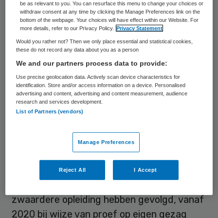
be as relevant to you. You can resurface this menu to change your choices or
met de Associatie Nederlandse Tandartsen
withdraw consent at any time by clicking the Manage Preferences link on the
bottom of the webpage. Your choices will have effect within our Website. For
(ANT) en de NVM-mondhygiënisten in
more details, refer to our Privacy Policy.
Privacy Statement
gesprek te gaan om tot een compromis te
Would you rather not? Then we only place essential and statistical cookies,
these do not record any data about you as a person
komen. De KNMT is verbaasd dat de
We and our partners process data to provide:
minister niet wacht op de uitkomsten van
Use precise geolocation data. Actively scan device characteristics for
het onderzoek naar de benodigde
identification. Store and/or access information on a device. Personalised
advertising and content, advertising and content measurement, audience
capaciteit in de mondzorg, dat momenteel
research and services development.
wordt uitgevoerd.
List of Partners (vendors)
Proef
Manage Preferences
Als het aan Bruins ligt mogen
Reject All
I Accept
mondhygiënisten die een nieuwe,
zwaardere opleiding hebben gevolgd, vanaf
2020 bij wijze van proef op eigen gezag