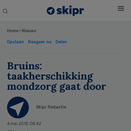
Search
this
Secondary
website
Sidebar
Home
›
Nieuws
Opslaan
Reageer nu
Delen
Bruins:
taakherschikking
mondzorg gaat door
Skipr Redactie
4 mei 2018
,
08:42