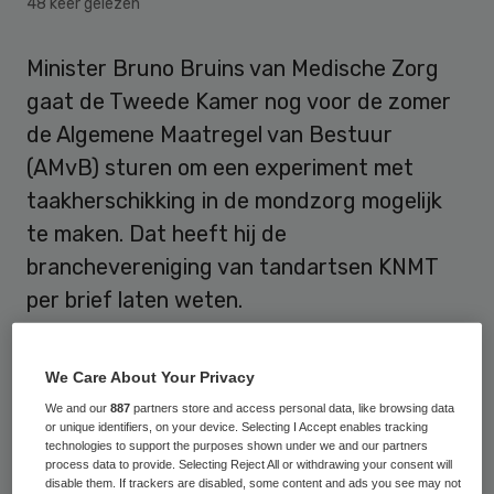
48 keer gelezen
Minister Bruno Bruins van Medische Zorg
gaat de Tweede Kamer nog voor de zomer
de Algemene Maatregel van Bestuur
(AMvB) sturen om een experiment met
taakherschikking in de mondzorg mogelijk
te maken. Dat heeft hij de
branchevereniging van tandartsen KNMT
per brief laten weten.
In zijn brief stelt Bruins
dat
We Care About Your Privacy
brancheorganisaties in de mondzorg tot
We and our
887
partners store and access personal data, like browsing data
uiterlijk 20 april de tijd hadden om met een
or unique identifiers, on your device. Selecting I Accept enables tracking
technologies to support the purposes shown under we and our partners
alternatief te komen voor het experiment.
process data to provide. Selecting Reject All or withdrawing your consent will
Volgens de KNMT is het echter niet gelukt
disable them. If trackers are disabled, some content and ads you see may not