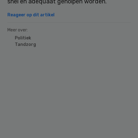
snel en adequaat geholpen worden.”
Reageer op dit artikel
Meer over:
Politiek
Tandzorg
Primary
Sidebar