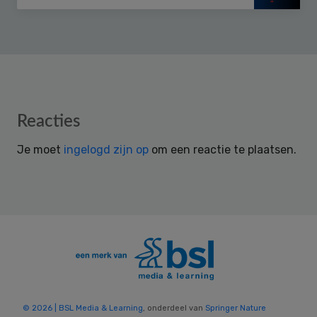
Reader
Reacties
Interactions
Je moet
ingelogd zijn op
om een reactie te plaatsen.
© 2026 | BSL Media & Learning
, onderdeel van
Springer Nature