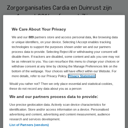
Zorgorganisaties Cardia en Duinrust zijn
per 1 maart 2016 gefuseerd. Zij gaan samen
verder onder de naam Cardia. De nieuwe
We Care About Your Privacy
ouderenzorgorganisatie heeft nu vijf
We and our
889
partners store and access personal data, like browsing data
locaties verdeeld over Den Haag,
or unique identifiers, on your device. Selecting I Accept enables tracking
technologies to support the purposes shown under we and our partners
Scheveningen en Rijswijk.
process data to provide. Selecting Reject All or withdrawing your consent will
disable them. If trackers are disabled, some content and ads you see may not
be as relevant to you. You can resurface this menu to change your choices or
Door de fusie en de bijbehorende
withdraw consent at any time by clicking the Manage Preferences link on the
bottom of the webpage. Your choices will have effect within our Website. For
schaalvergroting denkt de organisatie
more details, refer to our Privacy Policy.
Privacy Statement
beter in te kunnen spelen op ontwikkelingen
Would you rather not? Then we only place essential and statistical cookies,
these do not record any data about you as a person
in de ouderenzorg. Voor de
We and our partners process data to provide:
zorgmedewerkers heeft de fusie geen
Use precise geolocation data. Actively scan device characteristics for
gevolgen. De afdelingen bedrijfsvoering van
identification. Store and/or access information on a device. Personalised
advertising and content, advertising and content measurement, audience
beide organisaties zijn samengevoegd.
research and services development.
Bestuurder van de nieuwe organisatie is
List of Partners (vendors)