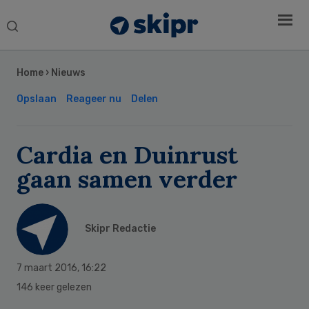
Search
this
Secondary
website
Sidebar
Home
›
Nieuws
Opslaan
Reageer nu
Delen
Cardia en Duinrust
gaan samen verder
Skipr Redactie
7 maart 2016
,
16:22
146 keer gelezen