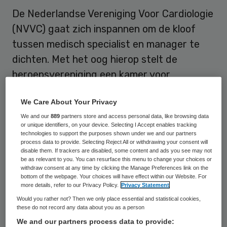
De Nederlandse Vereniging Voor Cardiologie
(NVVC) gaat zich inspannen om de kloof
tussen medisch specialist en manager te
dichten. Met het oog hierop stelt de
beroepsvereniging een kamer voor
managers binnen de vereniging op.
We Care About Your Privacy
“Zorg is een complex logistiek proces en is
We and our
889
partners store and access personal data, like browsing data
or unique identifiers, on your device. Selecting I Accept enables tracking
in
grotere mate afhankelijk van ICT en
technologies to support the purposes shown under we and our partners
process data to provide. Selecting Reject All or withdrawing your consent will
financiën
, zoals bij een Elektronisch
disable them. If trackers are disabled, some content and ads you see may not
Patiëntendossier of bij de registratie van
be as relevant to you. You can resurface this menu to change your choices or
withdraw consent at any time by clicking the Manage Preferences link on the
de kwaliteitsindicatoren”, zegt Hans-Marc
bottom of the webpage. Your choices will have effect within our Website. For
more details, refer to our Privacy Policy.
Privacy Statement
Siebelink, bestuurslid van de NVVC en
Would you rather not? Then we only place essential and statistical cookies,
cardioloog LUMC. “Daarom is verdere
these do not record any data about you as a person
integratie van de twee werelden van
We and our partners process data to provide: