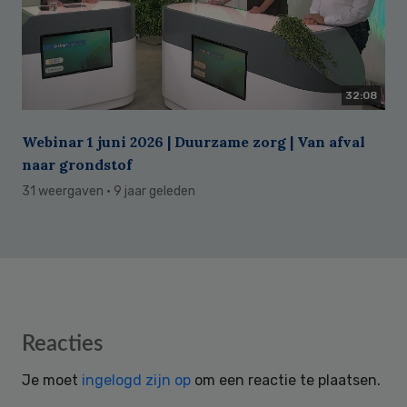
32:08
Webinar 1 juni 2026 | Duurzame zorg | Van afval
naar grondstof
31 weergaven
· 9 jaar geleden
Reader
Reacties
Interactions
Je moet
ingelogd zijn op
om een reactie te plaatsen.