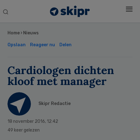
Search
this
Secondary
website
Sidebar
Home
›
Nieuws
Opslaan
Reageer nu
Delen
Cardiologen dichten
kloof met manager
Skipr Redactie
18 november 2016
,
12:42
49 keer gelezen