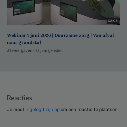
32:08
Webinar 1 juni 2026 | Duurzame zorg | Van afval
naar grondstof
31 weergaven
· 13 jaar geleden
Reader
Reacties
Interactions
Je moet
ingelogd zijn op
om een reactie te plaatsen.