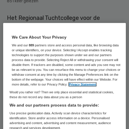
851 keer gelezen
Het Regionaal Tuchtcollege voor de
Gezondheidszorg heeft cardioloog Jacobus
Plomp van Tergooiziekenhuizen Hilversum
We Care About Your Privacy
berispt vanwege een onjuiste behandeling
We and our
889
partners store and access personal data, like browsing data
or unique identifiers, on your device. Selecting I Accept enables tracking
dan wel verkeerde diagnose. Dat meldt De
technologies to support the purposes shown under we and our partners
Gooi- en Eemlander.
process data to provide. Selecting Reject All or withdrawing your consent will
disable them. If trackers are disabled, some content and ads you see may not
be as relevant to you. You can resurface this menu to change your choices or
withdraw consent at any time by clicking the Manage Preferences link on the
‘onvolledige’ diagnose
bottom of the webpage. Your choices will have effect within our Website. For
more details, refer to our Privacy Policy.
Privacy Statement
Would you rather not? Then we only place essential and statistical cookies,
Tergooiziekenhuizen meldt dat het om een
these do not record any data about you as a person
klacht van een patiënt gaat over een
We and our partners process data to provide:
‘onvolledige’ diagnose. Het tuchtcollege
Use precise geolocation data. Actively scan device characteristics for
identification. Store and/or access information on a device. Personalised
heeft de patiënt op 16 januari in het gelijk
advertising and content, advertising and content measurement, audience
gesteld. Over wat de klacht inhield laat het
research and services development.