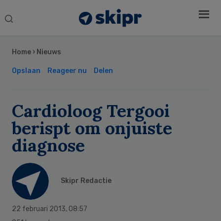
Search
this
Secondary
website
Sidebar
Home
›
Nieuws
Opslaan
Reageer nu
Delen
Cardioloog Tergooi
berispt om onjuiste
diagnose
Skipr Redactie
22 februari 2013
,
08:57