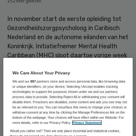
252 keer gelezen
In november start de eerste opleiding tot
Gezondheidszorgpsycholoog in Caribisch
Nederland en de autonome eilanden van het
Koninkrijk. Initiatiefnemer Mental Health
Caribbean (MHC) sloot daartoe vorige week
een contract met opleidingsinstituut RINO
Zuid.
We Care About Your Privacy
We and our
887
partners store and access personal data, like browsing data
or unique identifiers, on your device. Selecting I Accept enables tracking
“Na verschillende pogingen is het nu
technologies to support the purposes shown under we and our partners
eindelijk gelukt om een opleiding tot BIG-
process data to provide. Selecting Reject All or withdrawing your consent will
disable them. If trackers are disabled, some content and ads you see may not
geregistreerd gezondheidszorgpsycholoog
be as relevant to you. You can resurface this menu to change your choices or
withdraw consent at any time by clicking the Manage Preferences link on the
samen met RINO Zuid op te zetten’, meldt
bottom of the webpage. Your choices will have effect within our Website. For
more details, refer to our Privacy Policy.
Privacy Statement
Erik Jansen, directeur van MHC, de GGZ-
Would you rather not? Then we only place essential and statistical cookies,
instelling voor Bonaire, St. Eustatius en
these do not record any data about you as a person