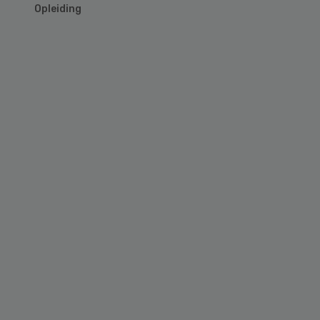
Opleiding
Primary
Sidebar