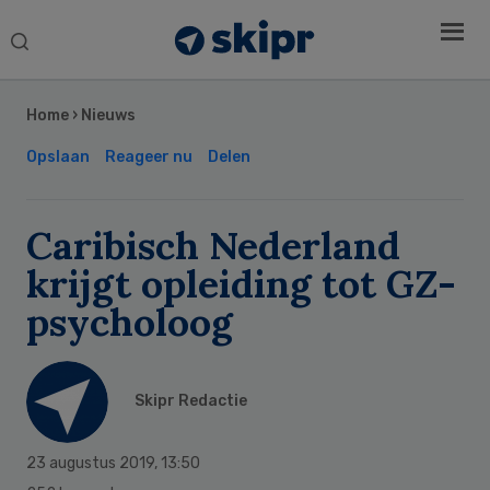
Search
this
Secondary
website
Sidebar
Home
›
Nieuws
Opslaan
Reageer nu
Delen
Caribisch Nederland
krijgt opleiding tot GZ-
psycholoog
Skipr Redactie
23 augustus 2019
,
13:50